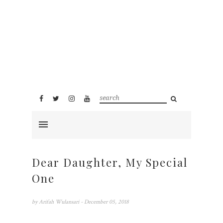
Dear Daughter, My Special
One
by
Arifah Wulansari
- December 05, 2018