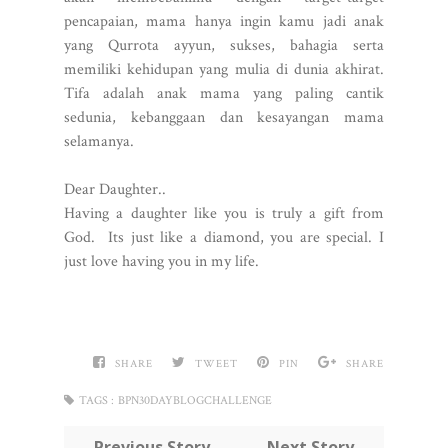
pencapaian, mama hanya ingin kamu jadi anak
yang Qurrota ayyun, sukses, bahagia serta
memiliki kehidupan yang mulia di dunia akhirat.
Tifa adalah anak mama yang paling cantik
sedunia, kebanggaan dan kesayangan mama
selamanya.
Dear Daughter..
Having a daughter like you is truly a gift from
God. Its just like a diamond, you are special. I
just love having you in my life.
SHARE
TWEET
PIN
SHARE
TAGS :
BPN30DAYBLOGCHALLENGE
← Previous Story
Next Story →