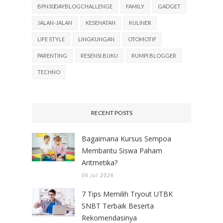
BPN30DAYBLOGCHALLENGE
FAMILY
GADGET
JALAN-JALAN
KESEHATAN
KULINER
LIFE STYLE
LINGKUNGAN
OTOMOTIF
PARENTING
RESENSI BUKU
RUMPI BLOGGER
TECHNO
RECENT POSTS
Bagaimana Kursus Sempoa
Membantu Siswa Paham
Aritmetika?
06 Jul 2026
7 Tips Memilih Tryout UTBK
SNBT Terbaik Beserta
Rekomendasinya