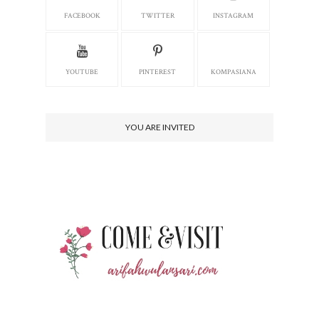
FACEBOOK
TWITTER
INSTAGRAM
YOUTUBE
PINTEREST
KOMPASIANA
YOU ARE INVITED