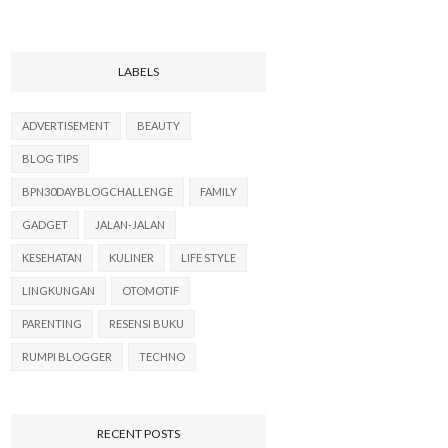
LABELS
ADVERTISEMENT
BEAUTY
BLOG TIPS
BPN30DAYBLOGCHALLENGE
FAMILY
GADGET
JALAN-JALAN
KESEHATAN
KULINER
LIFE STYLE
LINGKUNGAN
OTOMOTIF
PARENTING
RESENSI BUKU
RUMPI BLOGGER
TECHNO
RECENT POSTS