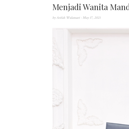
Menjadi Wanita Mandi
by
Arifah Wulansari
- May 17, 2021