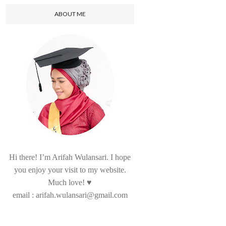
ABOUT ME
Hi there! I’m Arifah Wulansari. I hope
you enjoy your visit to my website.
Much love! ♥
email : arifah.wulansari@gmail.com