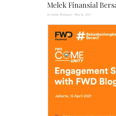
Melek Finansial Ber
by
Arifah Wulansari
- May 16, 2021