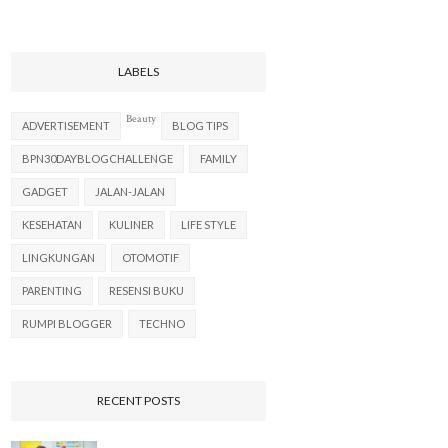
LABELS
Beauty
ADVERTISEMENT
BLOG TIPS
BPN30DAYBLOGCHALLENGE
FAMILY
GADGET
JALAN-JALAN
KESEHATAN
KULINER
LIFE STYLE
LINGKUNGAN
OTOMOTIF
PARENTING
RESENSI BUKU
RUMPI BLOGGER
TECHNO
RECENT POSTS