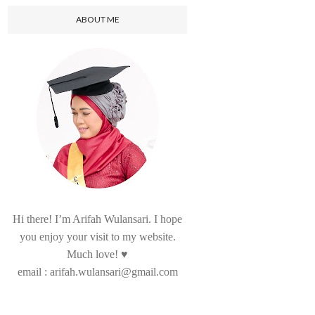
ABOUT ME
Hi there! I’m Arifah Wulansari. I hope
you enjoy your visit to my website.
Much love! ♥
email : arifah.wulansari@gmail.com