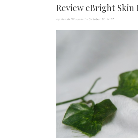
Review eBright Skin 
by
Arifah Wulansari
- October 12, 2022