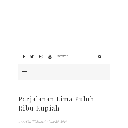
Perjalanan Lima Puluh
Ribu Rupiah
by
Arifah Wulansari
- June 25, 2014