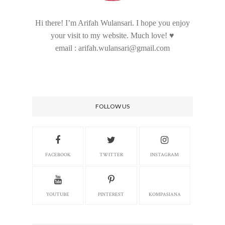
Hi there! I’m Arifah Wulansari. I hope you enjoy
your visit to my website. Much love! ♥
email : arifah.wulansari@gmail.com
FOLLOW US
FACEBOOK
TWITTER
INSTAGRAM
YOUTUBE
PINTEREST
KOMPASIANA