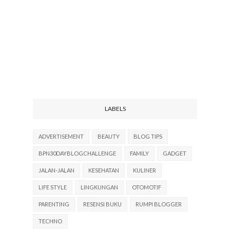
LABELS
ADVERTISEMENT
BEAUTY
BLOG TIPS
BPN30DAYBLOGCHALLENGE
FAMILY
GADGET
JALAN-JALAN
KESEHATAN
KULINER
LIFE STYLE
LINGKUNGAN
OTOMOTIF
PARENTING
RESENSI BUKU
RUMPI BLOGGER
TECHNO