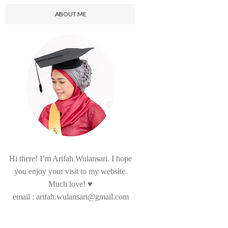
ABOUT ME
Hi there! I’m Arifah Wulansari. I hope
you enjoy your visit to my website.
Much love! ♥
email : arifah.wulansari@gmail.com