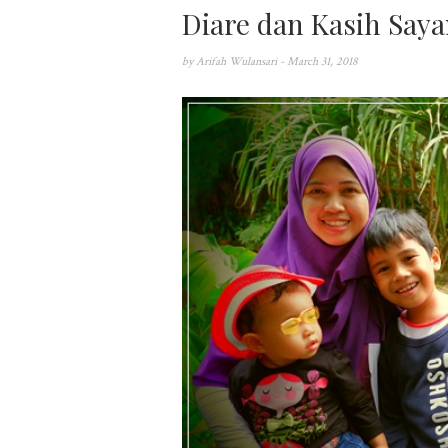
Diare dan Kasih Say
by
Arifah Wulansari
- March 31, 2018