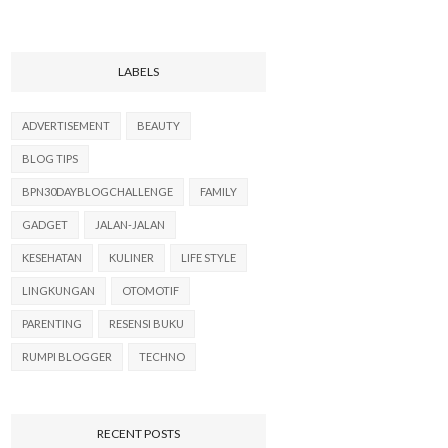
LABELS
ADVERTISEMENT
BEAUTY
BLOG TIPS
BPN30DAYBLOGCHALLENGE
FAMILY
GADGET
JALAN-JALAN
KESEHATAN
KULINER
LIFE STYLE
LINGKUNGAN
OTOMOTIF
PARENTING
RESENSI BUKU
RUMPI BLOGGER
TECHNO
RECENT POSTS