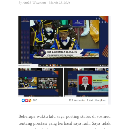
by
Arifah Wulansari
- March 23, 2021
Beberapa waktu lalu saya posting status di sosmed
tentang prestasi yang berhasil saya raih. Saya tidak