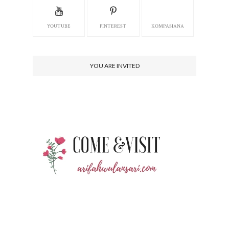
YOUTUBE
PINTEREST
KOMPASIANA
YOU ARE INVITED