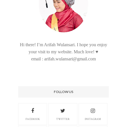
Hi there! I’m Arifah Wulansari. I hope you enjoy
your visit to my website. Much love! ♥
email : arifah.wulansari@gmail.com
FOLLOW US
FACEBOOK
TWITTER
INSTAGRAM