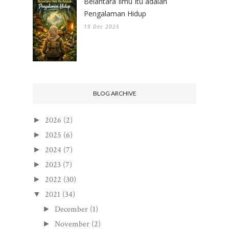
Belantara Ilmu Itu adalah
Pengalaman Hidup
19 Dec 2025
BLOG ARCHIVE
2026
(2)
►
2025
(6)
►
2024
(7)
►
2023
(7)
►
2022
(30)
►
2021
(34)
▼
December
(1)
►
November
(2)
►