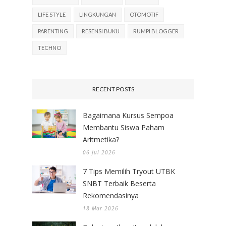
LIFE STYLE
LINGKUNGAN
OTOMOTIF
PARENTING
RESENSI BUKU
RUMPI BLOGGER
TECHNO
RECENT POSTS
Bagaimana Kursus Sempoa
Membantu Siswa Paham
Aritmetika?
06 Jul 2026
7 Tips Memilih Tryout UTBK
SNBT Terbaik Beserta
Rekomendasinya
18 Mar 2026