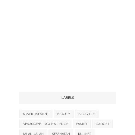
LABELS
ADVERTISEMENT
BEAUTY
BLOG TIPS
BPN30DAYBLOGCHALLENGE
FAMILY
GADGET
JALAN-JALAN
KESEHATAN
KULINER