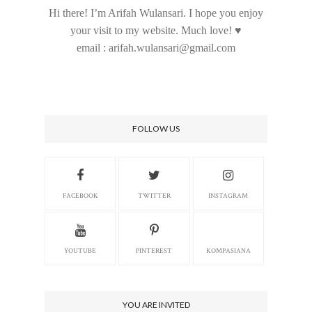
Hi there! I’m Arifah Wulansari. I hope you enjoy
your visit to my website. Much love! ♥
email : arifah.wulansari@gmail.com
FOLLOW US
FACEBOOK
TWITTER
INSTAGRAM
YOUTUBE
PINTEREST
KOMPASIANA
YOU ARE INVITED