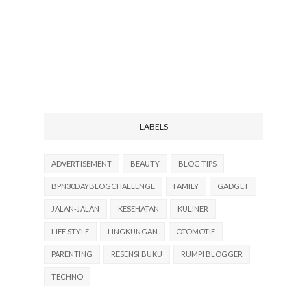
LABELS
ADVERTISEMENT
BEAUTY
BLOG TIPS
BPN30DAYBLOGCHALLENGE
FAMILY
GADGET
JALAN-JALAN
KESEHATAN
KULINER
LIFE STYLE
LINGKUNGAN
OTOMOTIF
PARENTING
RESENSI BUKU
RUMPI BLOGGER
TECHNO