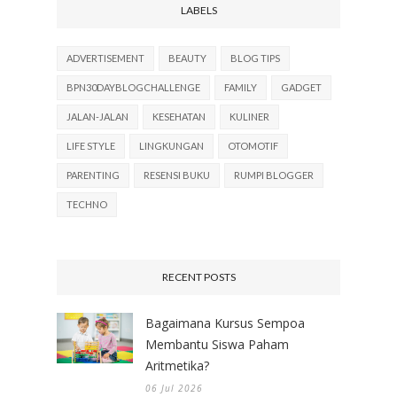
LABELS
ADVERTISEMENT
BEAUTY
BLOG TIPS
BPN30DAYBLOGCHALLENGE
FAMILY
GADGET
JALAN-JALAN
KESEHATAN
KULINER
LIFE STYLE
LINGKUNGAN
OTOMOTIF
PARENTING
RESENSI BUKU
RUMPI BLOGGER
TECHNO
RECENT POSTS
Bagaimana Kursus Sempoa
Membantu Siswa Paham
Aritmetika?
06 Jul 2026