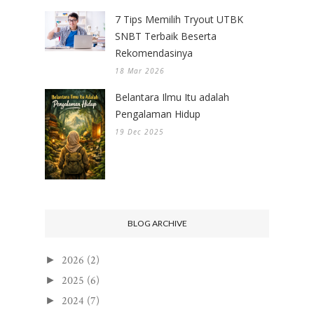
7 Tips Memilih Tryout UTBK
SNBT Terbaik Beserta
Rekomendasinya
18 Mar 2026
Belantara Ilmu Itu adalah
Pengalaman Hidup
19 Dec 2025
BLOG ARCHIVE
2026
(2)
►
2025
(6)
►
2024
(7)
►