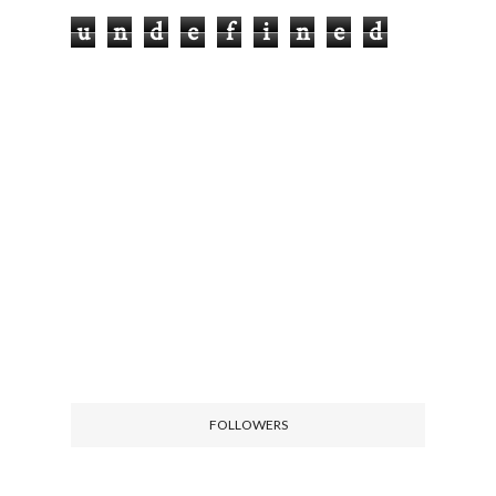
u
n
d
e
f
i
n
e
d
FOLLOWERS