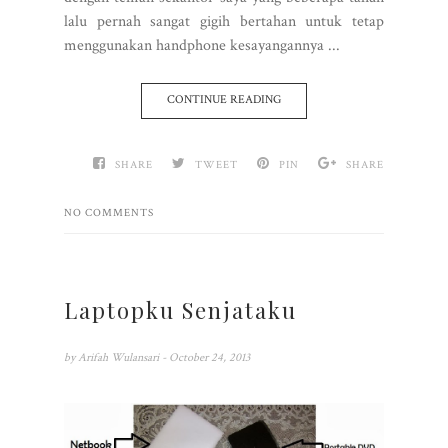
lalu pernah sangat gigih bertahan untuk tetap
menggunakan handphone kesayangannya ...
CONTINUE READING
SHARE
TWEET
PIN
SHARE
NO COMMENTS
Laptopku Senjataku
by
Arifah Wulansari
- October 24, 2013