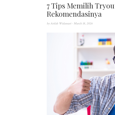
7 Tips Memilih Tryo
Rekomendasinya
by
Arifah Wulansari
- March 18, 2026