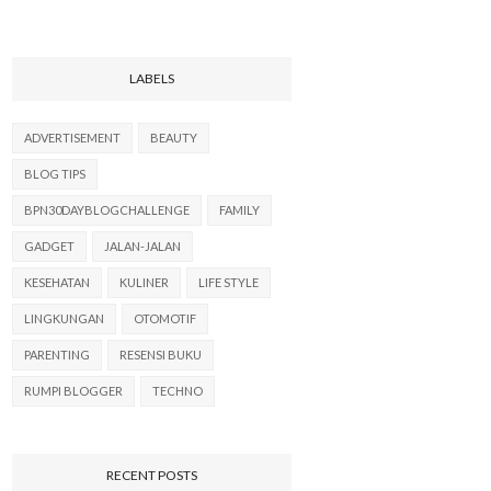
LABELS
ADVERTISEMENT
BEAUTY
BLOG TIPS
BPN30DAYBLOGCHALLENGE
FAMILY
GADGET
JALAN-JALAN
KESEHATAN
KULINER
LIFE STYLE
LINGKUNGAN
OTOMOTIF
PARENTING
RESENSI BUKU
RUMPI BLOGGER
TECHNO
RECENT POSTS