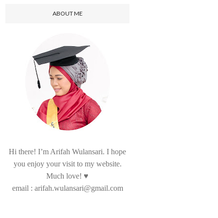
ABOUT ME
Hi there! I’m Arifah Wulansari. I hope
you enjoy your visit to my website.
Much love! ♥
email : arifah.wulansari@gmail.com