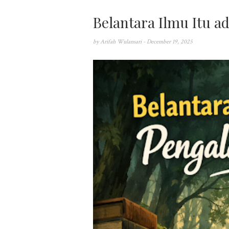
Belantara Ilmu Itu 
by
Arifah Wulansari
- December 19, 2025