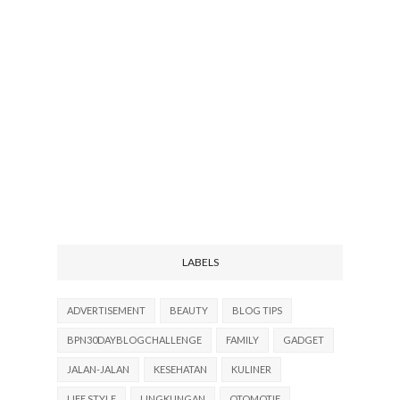
LABELS
ADVERTISEMENT
BEAUTY
BLOG TIPS
BPN30DAYBLOGCHALLENGE
FAMILY
GADGET
JALAN-JALAN
KESEHATAN
KULINER
LIFE STYLE
LINGKUNGAN
OTOMOTIF