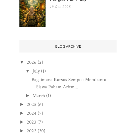
19 Dec 2025
BLOG ARCHIVE
2026
(2)
▼
July
(1)
▼
Bagaimana Kursus Sempoa Membantu
Siswa Paham Aritm...
March
(1)
►
2025
(6)
►
2024
(7)
►
2023
(7)
►
2022
(30)
►