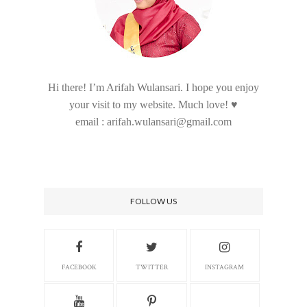
Hi there! I’m Arifah Wulansari. I hope you enjoy
your visit to my website. Much love! ♥
email : arifah.wulansari@gmail.com
FOLLOW US
FACEBOOK
TWITTER
INSTAGRAM