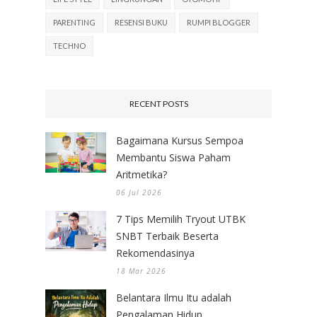
PARENTING
RESENSI BUKU
RUMPI BLOGGER
TECHNO
RECENT POSTS
Bagaimana Kursus Sempoa
Membantu Siswa Paham
Aritmetika?
06 Jul 2026
7 Tips Memilih Tryout UTBK
SNBT Terbaik Beserta
Rekomendasinya
18 Mar 2026
Belantara Ilmu Itu adalah
Pengalaman Hidup