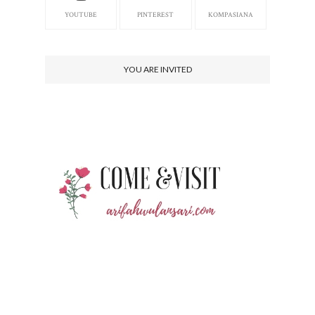
YOUTUBE
PINTEREST
KOMPASIANA
YOU ARE INVITED