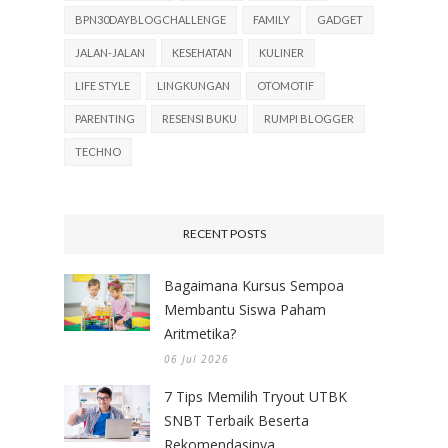
BPN30DAYBLOGCHALLENGE
FAMILY
GADGET
JALAN-JALAN
KESEHATAN
KULINER
LIFE STYLE
LINGKUNGAN
OTOMOTIF
PARENTING
RESENSI BUKU
RUMPI BLOGGER
TECHNO
RECENT POSTS
Bagaimana Kursus Sempoa
Membantu Siswa Paham
Aritmetika?
06 Jul 2026
7 Tips Memilih Tryout UTBK
SNBT Terbaik Beserta
Rekomendasinya