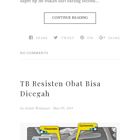
dapet hp ini bukan dari barang second...
CONTINUE READING
SHARE
TWEET
PIN
SHARE
NO COMMENTS
TB Resisten Obat Bisa
Dicegah
by
Arifah Wulansari
- May 09, 2014