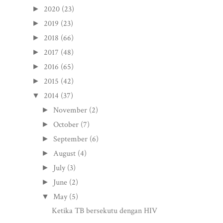
2020
(23)
►
2019
(23)
►
2018
(66)
►
2017
(48)
►
2016
(65)
►
2015
(42)
►
2014
(37)
▼
November
(2)
►
October
(7)
►
September
(6)
►
August
(4)
►
July
(3)
►
June
(2)
►
May
(5)
▼
Ketika TB bersekutu dengan HIV