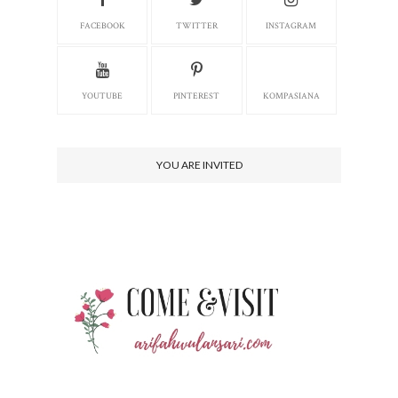
FACEBOOK
TWITTER
INSTAGRAM
YOUTUBE
PINTEREST
KOMPASIANA
YOU ARE INVITED