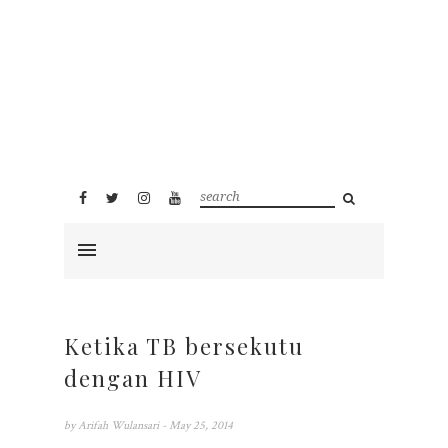
Ketika TB bersekutu
dengan HIV
by
Arifah Wulansari
- May 25, 2014