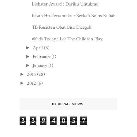
Liebster Award : Dariku Untukmu
Kisah Hp Pertamaku : Berkah Bolos Kuliah
TB Resisten Obat Bisa Dicegah
#Kids Today : Let The Children Play
April
(6)
►
February
(1)
►
January
(1)
►
2013
(28)
►
2012
(6)
►
TOTAL PAGEVIEWS
3
3
9
4
0
5
7