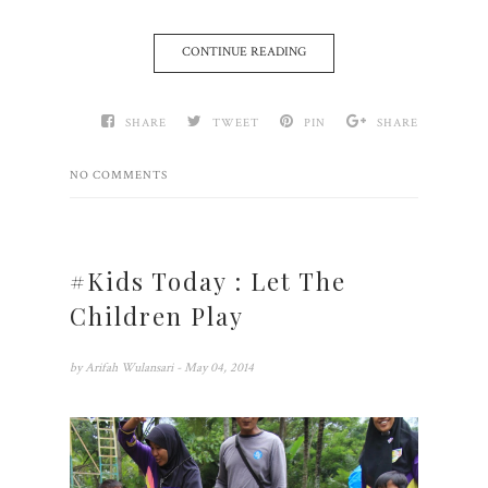
CONTINUE READING
SHARE
TWEET
PIN
SHARE
NO COMMENTS
#Kids Today : Let The
Children Play
by
Arifah Wulansari
- May 04, 2014