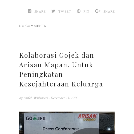
SHARE
TWEET
PIN
SHARE
NO COMMENTS
Kolaborasi Gojek dan
Arisan Mapan, Untuk
Peningkatan
Kesejahteraan Keluarga
by
Arifah Wulansari
- December 23, 2016