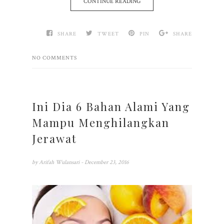
CONTINUE READING
SHARE
TWEET
PIN
SHARE
NO COMMENTS
Ini Dia 6 Bahan Alami Yang
Mampu Menghilangkan
Jerawat
by
Arifah Wulansari
- December 23, 2016