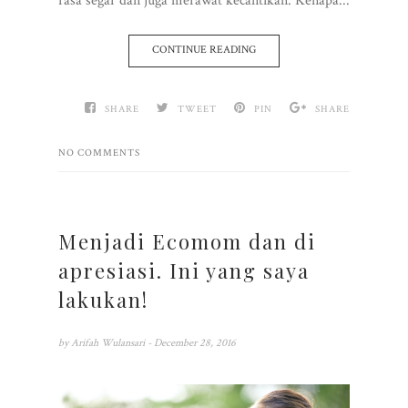
rasa segar dan juga merawat kecantikan. Kenapa...
CONTINUE READING
SHARE
TWEET
PIN
SHARE
NO COMMENTS
Menjadi Ecomom dan di
apresiasi. Ini yang saya
lakukan!
by
Arifah Wulansari
- December 28, 2016