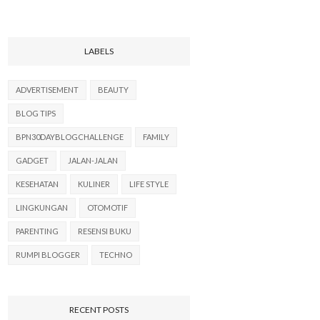
LABELS
ADVERTISEMENT
BEAUTY
BLOG TIPS
BPN30DAYBLOGCHALLENGE
FAMILY
GADGET
JALAN-JALAN
KESEHATAN
KULINER
LIFE STYLE
LINGKUNGAN
OTOMOTIF
PARENTING
RESENSI BUKU
RUMPI BLOGGER
TECHNO
RECENT POSTS