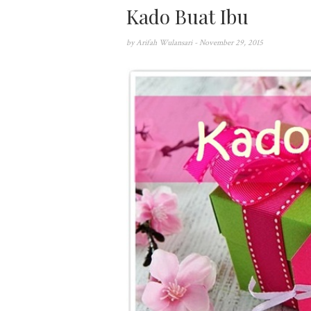
Kado Buat Ibu
by
Arifah Wulansari
- November 29, 2015