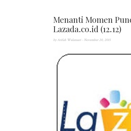
Menanti Momen Punc
Lazada.co.id (12.12)
by
Arifah Wulansari
- November 20, 2015