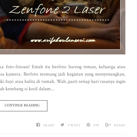
ka foto-fotoan? Entah itu berfoto bareng teman, keluarga atau
lensa kamera. Berfoto memang jadi kegiatan yang menyenangkan,
 bayi atau balita di rumah. Wah..pasti setiap hari rasanya ingin
 kembang si kecil dalam...
CONTINUE READING
SHARE
TWEET
PIN
SHARE