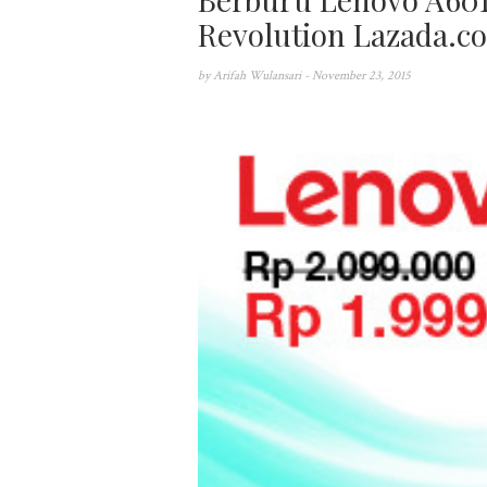
Revolution Lazada.co
by
Arifah Wulansari
- November 23, 2015