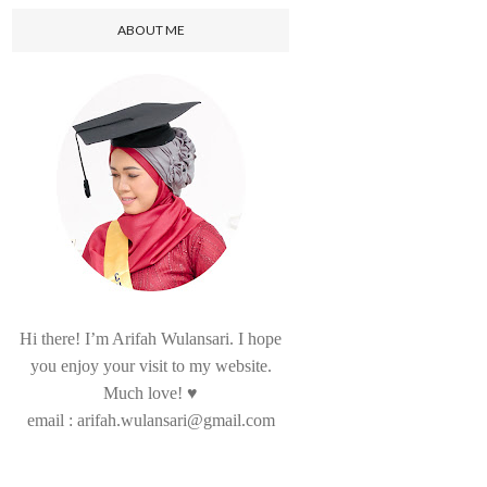
ABOUT ME
Hi there! I’m Arifah Wulansari. I hope
you enjoy your visit to my website.
Much love! ♥
email : arifah.wulansari@gmail.com