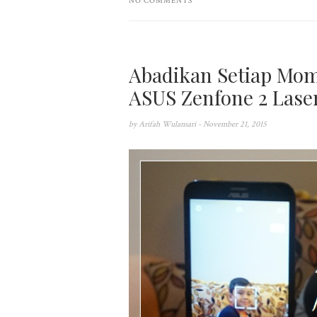
NO COMMENTS
Abadikan Setiap Mom
ASUS Zenfone 2 Lase
by
Arifah Wulansari
- November 21, 2015