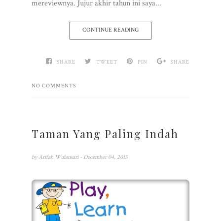
mereviewnya. Jujur akhir tahun ini saya...
CONTINUE READING
SHARE
TWEET
PIN
SHARE
NO COMMENTS
Taman Yang Paling Indah
by
Arifah Wulansari
- December 04, 2015