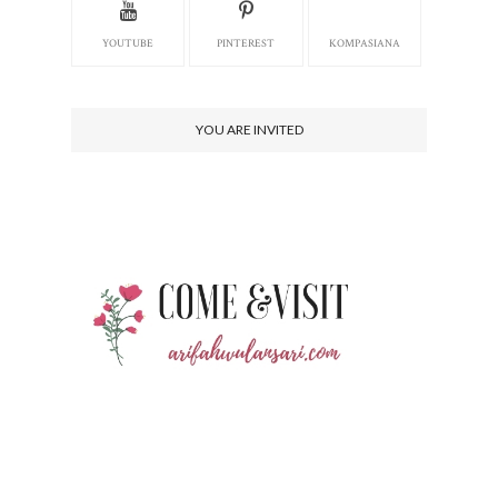
YOUTUBE
PINTEREST
KOMPASIANA
YOU ARE INVITED