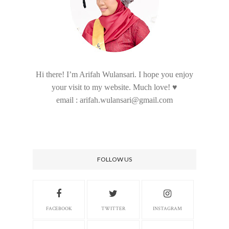
Hi there! I’m Arifah Wulansari. I hope you enjoy
your visit to my website. Much love! ♥
email : arifah.wulansari@gmail.com
FOLLOW US
FACEBOOK
TWITTER
INSTAGRAM