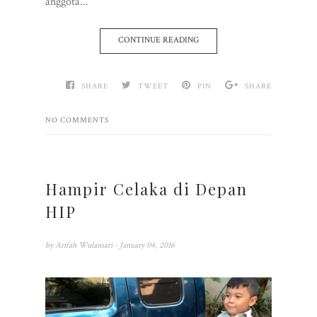
anggota...
CONTINUE READING
SHARE
TWEET
PIN
SHARE
NO COMMENTS
Hampir Celaka di Depan
HIP
by
Arifah Wulansari
- January 04, 2016