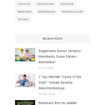
LIFE STYLE
LINGKUNGAN
OTOMOTIF
PARENTING
RESENSI BUKU
RUMPI BLOGGER
TECHNO
RECENT POSTS
Bagaimana Kursus Sempoa
Membantu Siswa Paham
Aritmetika?
06 Jul 2026
7 Tips Memilih Tryout UTBK
SNBT Terbaik Beserta
Rekomendasinya
18 Mar 2026
Belantara Ilmu Itu adalah