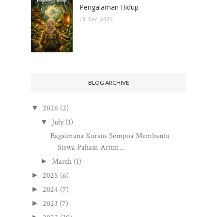
Pengalaman Hidup
19 Dec 2025
BLOG ARCHIVE
2026
(2)
▼
July
(1)
▼
Bagaimana Kursus Sempoa Membantu
Siswa Paham Aritm...
March
(1)
►
2025
(6)
►
2024
(7)
►
2023
(7)
►