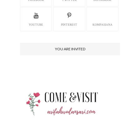
FACEBOOK
TWITTER
INSTAGRAM
YOUTUBE
PINTEREST
KOMPASIANA
YOU ARE INVITED