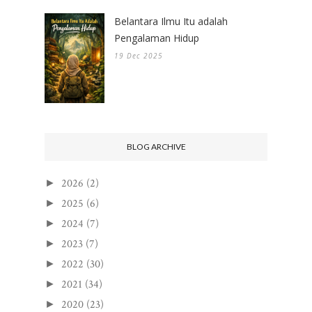
Belantara Ilmu Itu adalah
Pengalaman Hidup
19 Dec 2025
BLOG ARCHIVE
2026
(2)
►
2025
(6)
►
2024
(7)
►
2023
(7)
►
2022
(30)
►
2021
(34)
►
2020
(23)
►