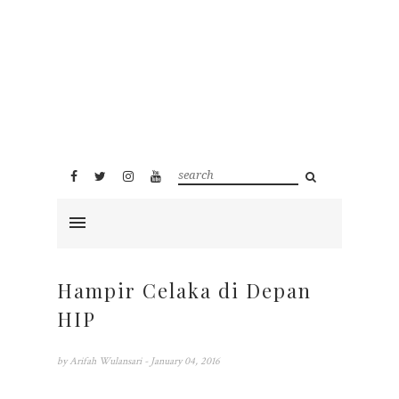
Hampir Celaka di Depan
HIP
by
Arifah Wulansari
- January 04, 2016