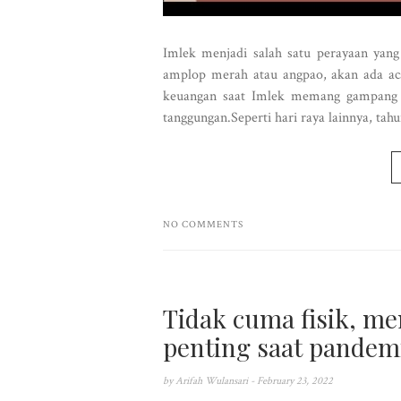
Imlek menjadi salah satu perayaan yang
amplop merah atau angpao, akan ada aca
keuangan saat Imlek memang gampang 
tanggungan.Seperti hari raya lainnya, tahu
NO COMMENTS
Tidak cuma fisik, me
penting saat pandem
by
Arifah Wulansari
- February 23, 2022