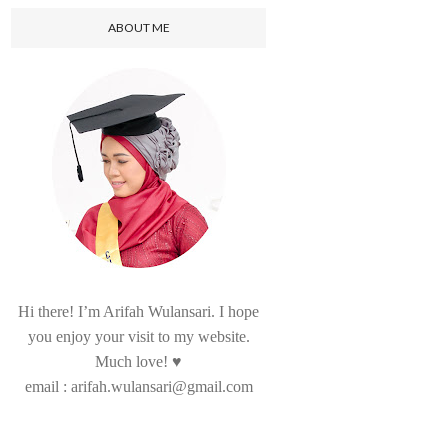
ABOUT ME
Hi there! I’m Arifah Wulansari. I hope
you enjoy your visit to my website.
Much love! ♥
email : arifah.wulansari@gmail.com