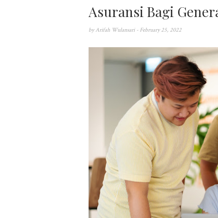
Asuransi Bagi Genera
by
Arifah Wulansari
- February 25, 2022