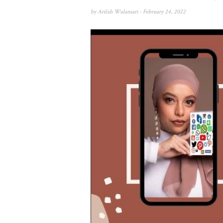
by
Arifah Wulansari
- February 24, 2022