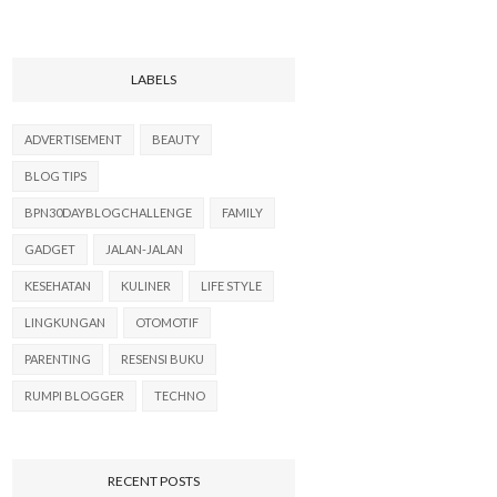
LABELS
ADVERTISEMENT
BEAUTY
BLOG TIPS
BPN30DAYBLOGCHALLENGE
FAMILY
GADGET
JALAN-JALAN
KESEHATAN
KULINER
LIFE STYLE
LINGKUNGAN
OTOMOTIF
PARENTING
RESENSI BUKU
RUMPI BLOGGER
TECHNO
RECENT POSTS