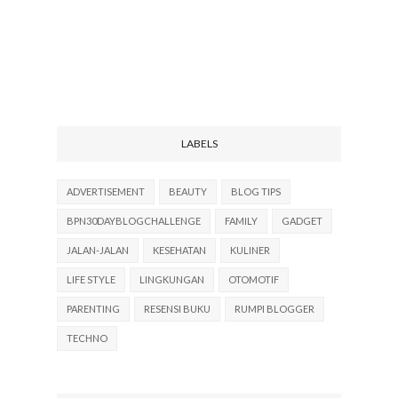
LABELS
ADVERTISEMENT
BEAUTY
BLOG TIPS
BPN30DAYBLOGCHALLENGE
FAMILY
GADGET
JALAN-JALAN
KESEHATAN
KULINER
LIFE STYLE
LINGKUNGAN
OTOMOTIF
PARENTING
RESENSI BUKU
RUMPI BLOGGER
TECHNO