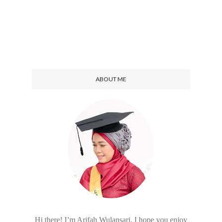
ABOUT ME
Hi there! I’m Arifah Wulansari. I hope you enjoy