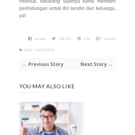
milenial, sekarang saatnya kamu memberi
perlindungan untuk diri sendiri dan keluarga,
ya!
SHARE
TWEET
PIN
SHARE
TAGS :
LIFE STYLE
← Previous Story
Next Story →
YOU MAY ALSO LIKE