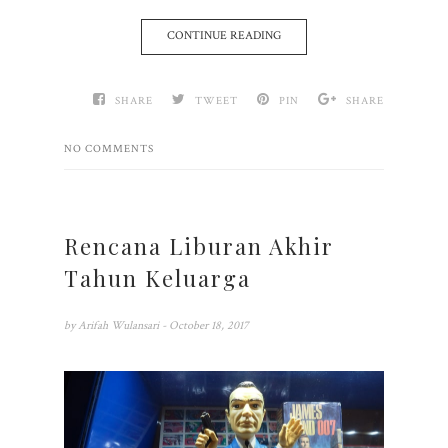
CONTINUE READING
SHARE
TWEET
PIN
SHARE
NO COMMENTS
Rencana Liburan Akhir
Tahun Keluarga
by
Arifah Wulansari
- October 18, 2017