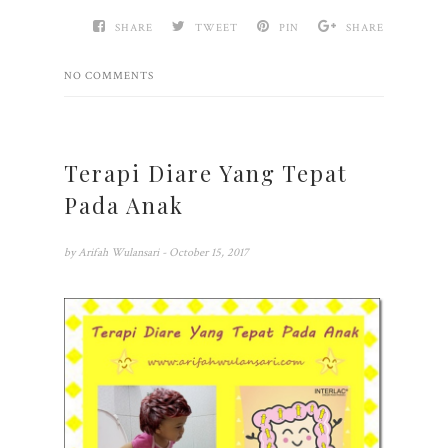
SHARE
TWEET
PIN
SHARE
NO COMMENTS
Terapi Diare Yang Tepat
Pada Anak
by
Arifah Wulansari
- October 15, 2017