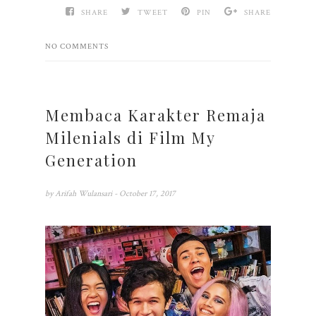
SHARE
TWEET
PIN
SHARE
NO COMMENTS
Membaca Karakter Remaja
Milenials di Film My
Generation
by
Arifah Wulansari
- October 17, 2017