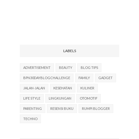
LABELS
ADVERTISEMENT
BEAUTY
BLOG TIPS
BPN30DAYBLOGCHALLENGE
FAMILY
GADGET
JALAN-JALAN
KESEHATAN
KULINER
LIFE STYLE
LINGKUNGAN
OTOMOTIF
PARENTING
RESENSI BUKU
RUMPI BLOGGER
TECHNO