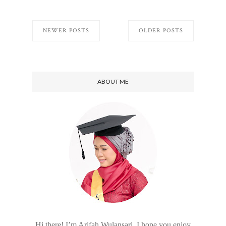
NEWER POSTS
OLDER POSTS
ABOUT ME
Hi there! I’m Arifah Wulansari. I hope you enjoy