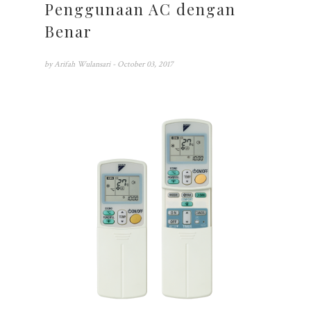
Penggunaan AC dengan
Benar
by
Arifah Wulansari
- October 03, 2017