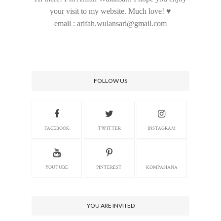
your visit to my website. Much love! ♥
email : arifah.wulansari@gmail.com
FOLLOW US
FACEBOOK
TWITTER
INSTAGRAM
YOUTUBE
PINTEREST
KOMPASIANA
YOU ARE INVITED