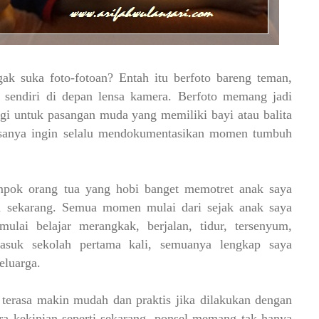
ak suka foto-fotoan? Entah itu berfoto bareng teman,
s sendiri di depan lensa kamera. Berfoto memang jadi
gi untuk pasangan muda yang memiliki bayi atau balita
rasanya ingin selalu mendokumentasikan momen tumbuh
.
mpok orang tua yang hobi banget memotret anak saya
n sekarang. Semua momen mulai dari sejak anak saya
 mulai belajar merangkak, berjalan, tidur, tersenyum,
asuk sekolah pertama kali, semuanya lengkap saya
eluarga.
 terasa makin mudah dan praktis jika dilakukan dengan
 kekinian seperti sekarang, ponsel memang tak hanya