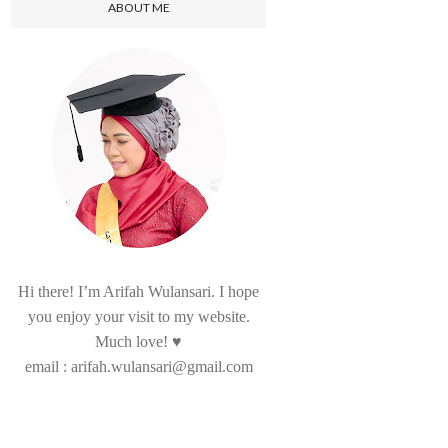
ABOUT ME
Hi there! I’m Arifah Wulansari. I hope
you enjoy your visit to my website.
Much love! ♥
email : arifah.wulansari@gmail.com