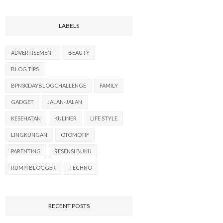
LABELS
ADVERTISEMENT
BEAUTY
BLOG TIPS
BPN30DAYBLOGCHALLENGE
FAMILY
GADGET
JALAN-JALAN
KESEHATAN
KULINER
LIFE STYLE
LINGKUNGAN
OTOMOTIF
PARENTING
RESENSI BUKU
RUMPI BLOGGER
TECHNO
RECENT POSTS