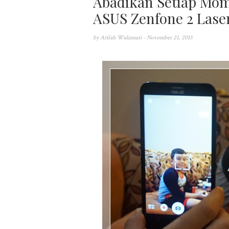
Abadikan Setiap Mom
ASUS Zenfone 2 Lase
by
Arifah Wulansari
- November 21, 2015