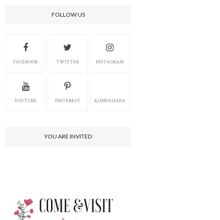
FOLLOW US
FACEBOOK
TWITTER
INSTAGRAM
YOUTUBE
PINTEREST
KOMPASIANA
YOU ARE INVITED