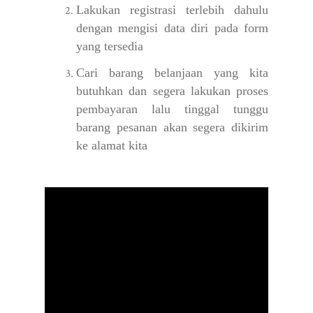
Lakukan registrasi terlebih dahulu
dengan mengisi data diri pada form
yang tersedia
Cari barang belanjaan yang kita
butuhkan dan segera lakukan proses
pembayaran lalu tinggal tunggu
barang pesanan akan segera dikirim
ke alamat kita