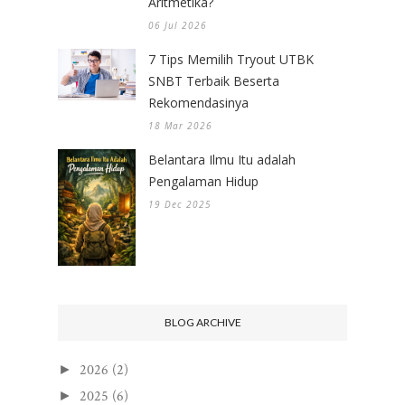
Aritmetika?
06 Jul 2026
7 Tips Memilih Tryout UTBK
SNBT Terbaik Beserta
Rekomendasinya
18 Mar 2026
Belantara Ilmu Itu adalah
Pengalaman Hidup
19 Dec 2025
BLOG ARCHIVE
2026
(2)
►
2025
(6)
►