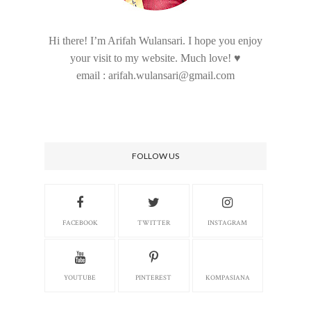
Hi there! I’m Arifah Wulansari. I hope you enjoy
your visit to my website. Much love! ♥
email : arifah.wulansari@gmail.com
FOLLOW US
FACEBOOK
TWITTER
INSTAGRAM
YOUTUBE
PINTEREST
KOMPASIANA