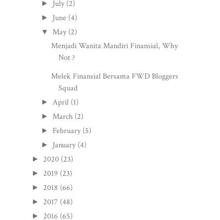
July
(2)
►
June
(4)
►
May
(2)
▼
Menjadi Wanita Mandiri Finansial, Why
Not ?
Melek Finansial Bersama FWD Bloggers
Squad
April
(1)
►
March
(2)
►
February
(5)
►
January
(4)
►
2020
(23)
►
2019
(23)
►
2018
(66)
►
2017
(48)
►
2016
(65)
►