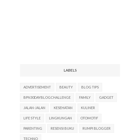
LABELS
ADVERTISEMENT
BEAUTY
BLOG TIPS
BPN30DAYBLOGCHALLENGE
FAMILY
GADGET
JALAN-JALAN
KESEHATAN
KULINER
LIFE STYLE
LINGKUNGAN
OTOMOTIF
PARENTING
RESENSI BUKU
RUMPI BLOGGER
TECHNO