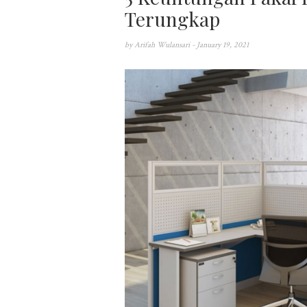
Terungkap
by
Arifah Wulansari
- January 19, 2021