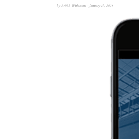
by
Arifah Wulansari
- January 19, 2021