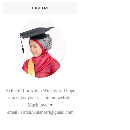
ABOUT ME
Hi there! I’m Arifah Wulansari. I hope
you enjoy your visit to my website.
Much love! ♥
email : arifah.wulansari@gmail.com