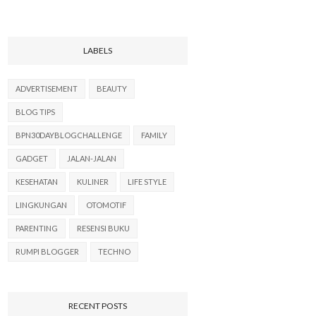
LABELS
ADVERTISEMENT
BEAUTY
BLOG TIPS
BPN30DAYBLOGCHALLENGE
FAMILY
GADGET
JALAN-JALAN
KESEHATAN
KULINER
LIFE STYLE
LINGKUNGAN
OTOMOTIF
PARENTING
RESENSI BUKU
RUMPI BLOGGER
TECHNO
RECENT POSTS