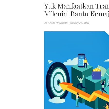
Yuk Manfaatkan Tran
Milenial Bantu Kema
by
Arifah Wulansari
- January 25, 2021