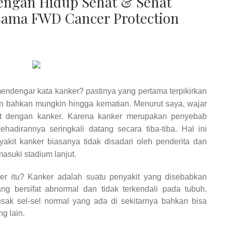
engan Hidup Sehat & Sehat
rsama FWD Cancer Protection
mendengar kata kanker? pastinya yang pertama terpikirkan
n bahkan mungkin hingga kematian. Menurut saya, wajar
kut dengan kanker. Karena kanker merupakan penyebab
hadirannya seringkali datang secara tiba-tiba. Hal ini
akit kanker biasanya tidak disadari oleh penderita dan
masuki stadium lanjut.
er itu? Kanker adalah suatu penyakit yang disebabkan
g bersifat abnormal dan tidak terkendali pada tubuh.
sak sel-sel normal yang ada di sekitarnya bahkan bisa
g lain.