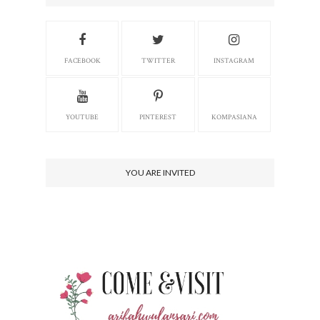
FACEBOOK
TWITTER
INSTAGRAM
YOUTUBE
PINTEREST
KOMPASIANA
YOU ARE INVITED