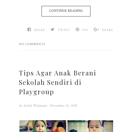
CONTINUE READING
SHARE
TWEET
PIN
SHARE
NO COMMENTS
Tips Agar Anak Berani
Sekolah Sendiri di
Playgroup
by
Arifah Wulansari
- November 26, 2018