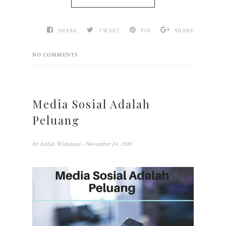
SHARE
TWEET
PIN
SHARE
NO COMMENTS
Media Sosial Adalah
Peluang
by
Arifah Wulansari
- November 24, 2018