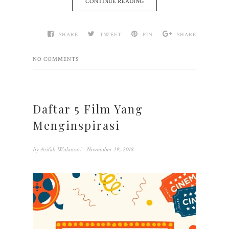
CONTINUE READING
SHARE
TWEET
PIN
SHARE
NO COMMENTS
Daftar 5 Film Yang
Menginspirasi
by
Arifah Wulansari
- November 29, 2018