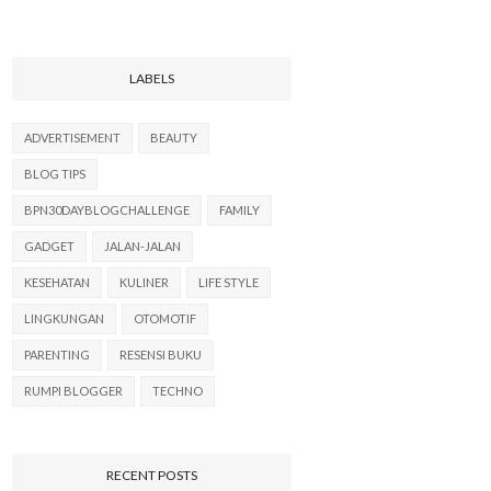
LABELS
ADVERTISEMENT
BEAUTY
BLOG TIPS
BPN30DAYBLOGCHALLENGE
FAMILY
GADGET
JALAN-JALAN
KESEHATAN
KULINER
LIFE STYLE
LINGKUNGAN
OTOMOTIF
PARENTING
RESENSI BUKU
RUMPI BLOGGER
TECHNO
RECENT POSTS