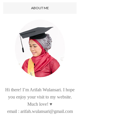
ABOUT ME
Hi there! I’m Arifah Wulansari. I hope
you enjoy your visit to my website.
Much love! ♥
email : arifah.wulansari@gmail.com