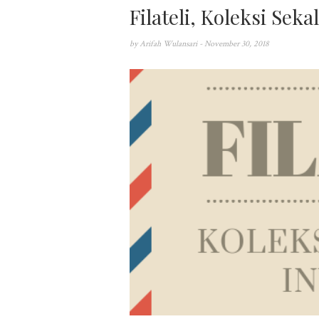
Filateli, Koleksi Seka
by
Arifah Wulansari
- November 30, 2018