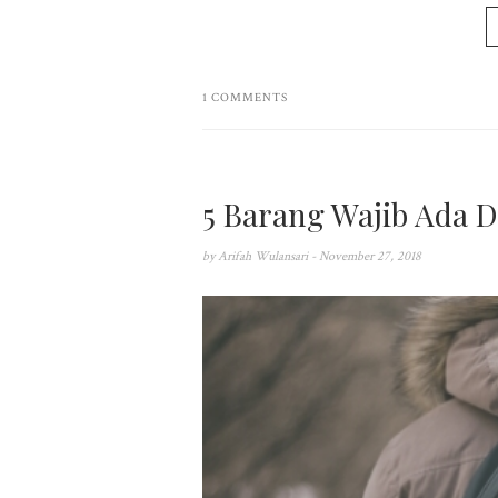
1 COMMENTS
5 Barang Wajib Ada D
by
Arifah Wulansari
- November 27, 2018