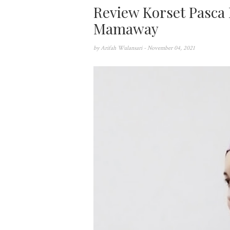
Review Korset Pasca
Mamaway
by
Arifah Wulansari
- November 04, 2021