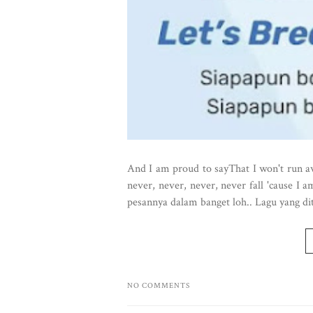
And I am proud to sayThat I won't run away
never, never, never, never fall 'cause I
pesannya dalam banget loh.. Lagu yang dit
NO COMMENTS