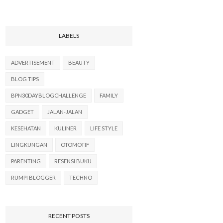
LABELS
ADVERTISEMENT
BEAUTY
BLOG TIPS
BPN30DAYBLOGCHALLENGE
FAMILY
GADGET
JALAN-JALAN
KESEHATAN
KULINER
LIFE STYLE
LINGKUNGAN
OTOMOTIF
PARENTING
RESENSI BUKU
RUMPI BLOGGER
TECHNO
RECENT POSTS