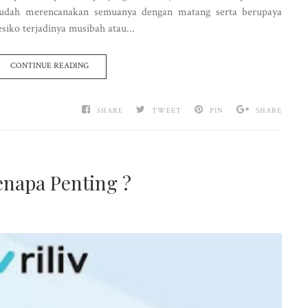
sudah merencanakan semuanya dengan matang serta berupaya
siko terjadinya musibah atau...
CONTINUE READING
SHARE
TWEET
PIN
SHARE
enapa Penting ?