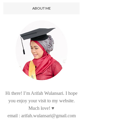
ABOUT ME
Hi there! I’m Arifah Wulansari. I hope
you enjoy your visit to my website.
Much love! ♥
email : arifah.wulansari@gmail.com