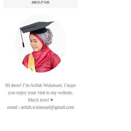
ABOUT ME
Hi there! I’m Arifah Wulansari. I hope
you enjoy your visit to my website.
Much love! ♥
email : arifah.wulansari@gmail.com