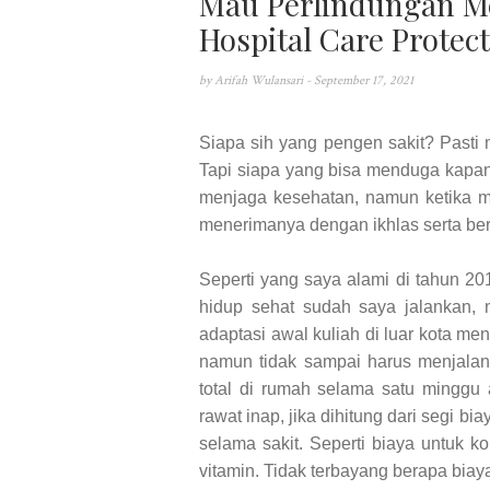
Mau Perlindungan Me
Hospital Care Protect
by
Arifah Wulansari
- September 17, 2021
Siapa sih yang pengen sakit? Pasti 
Tapi siapa yang bisa menduga kapan
menjaga kesehatan, namun ketika mu
menerimanya dengan ikhlas serta ber
Seperti yang saya alami di tahun 20
hidup sehat sudah saya jalankan, 
adaptasi awal kuliah di luar kota me
namun tidak sampai harus menjalani 
total di rumah selama satu minggu
rawat inap, jika dihitung dari segi 
selama sakit. Seperti biaya untuk ko
vitamin. Tidak terbayang berapa biay