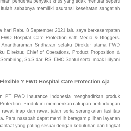
mlah penderita penyakit kritis yang tidak menular seperti
.
Itulah sebabnya memiliki asuransi kesehatan sangatlah
da hari Rabu 8 September 2021 lalu saya berkesempatan
e FWD Hospital Care Protection with Media & Bloggers.
k Anantharaman Sridharan selaku Direktur utama FWD
 Direktur, Chief of Operations, Product Proposition &
Sembiring, Sp.S dari RS. EMC Sentul serta mbak Hilyani
lexible ? FWD Hospital Care Protection Aja
rin
PT FWD Insurance Indonesia menghadirkan produk
Protection. Produk ini memberikan cakupan perlindungan
awat inap dan rawat jalan serta serangkaian fasilitas
tra. Para nasabah dapat memilih beragam pilihan layanan
anfaat yang paling sesuai dengan kebutuhan dan tingkat