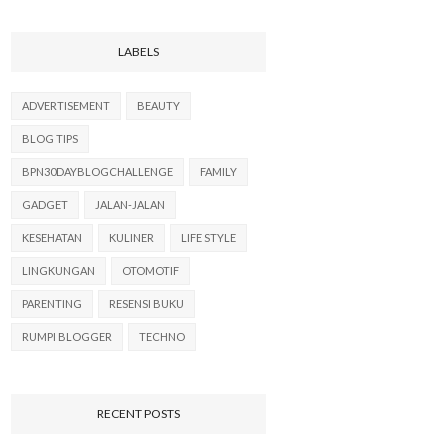
LABELS
ADVERTISEMENT
BEAUTY
BLOG TIPS
BPN30DAYBLOGCHALLENGE
FAMILY
GADGET
JALAN-JALAN
KESEHATAN
KULINER
LIFE STYLE
LINGKUNGAN
OTOMOTIF
PARENTING
RESENSI BUKU
RUMPI BLOGGER
TECHNO
RECENT POSTS