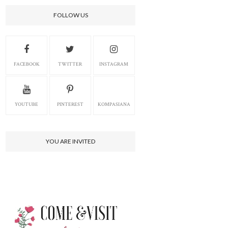
FOLLOW US
FACEBOOK
TWITTER
INSTAGRAM
YOUTUBE
PINTEREST
KOMPASIANA
YOU ARE INVITED