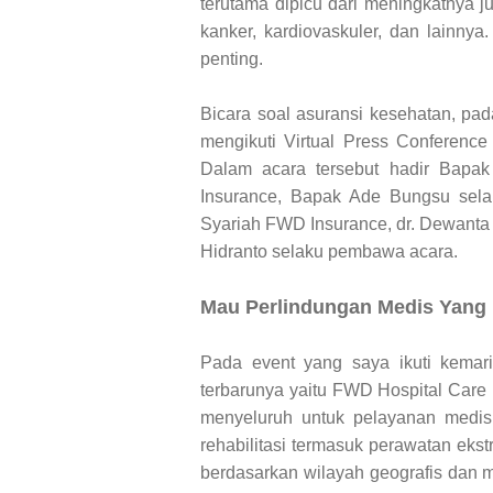
terutama dipicu dari meningkatnya ju
kanker, kardiovaskuler, dan lainnya
penting.
Bicara soal asuransi kesehatan, pa
mengikuti Virtual Press Conferenc
Dalam acara tersebut hadir Bapa
Insurance, Bapak Ade Bungsu selaku
Syariah FWD Insurance, dr. Dewanta 
Hidranto selaku pembawa acara.
Mau Perlindungan Medis Yang F
Pada event yang saya ikuti kema
terbarunya yaitu FWD Hospital Care 
menyeluruh untuk pelayanan medis r
rehabilitasi termasuk perawatan eks
berdasarkan wilayah geografis dan m