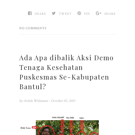
SHARE
TWEET
PIN
SHARE
NO COMMENTS
Ada Apa dibalik Aksi Demo
Tenaga Kesehatan
Puskesmas Se-Kabupaten
Bantul?
by
Arifah Wulansari
- October 03, 2013