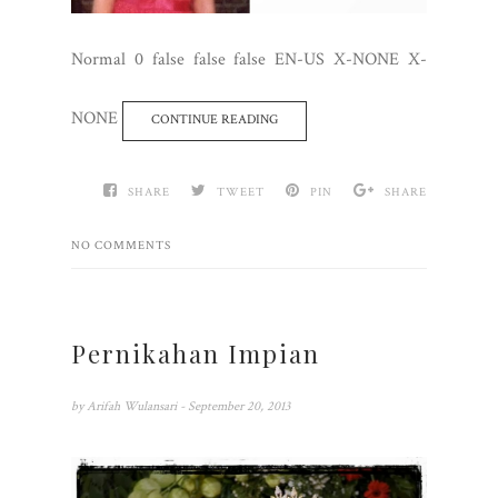
Normal 0 false false false EN-US X-NONE X-
NONE
CONTINUE READING
SHARE
TWEET
PIN
SHARE
NO COMMENTS
Pernikahan Impian
by
Arifah Wulansari
- September 20, 2013