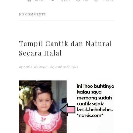
SHARE
TWEET
PIN
SHARE
NO COMMENTS
Tampil Cantik dan Natural
Secara Halal
by
Arifah Wulansari
- September 27, 2013