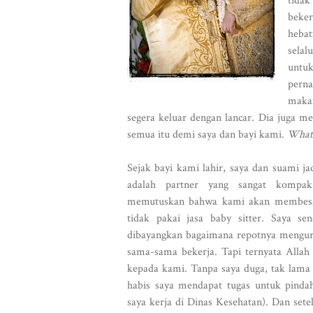
tidak
beker
hebat
selal
untuk
pern
maka
segera keluar dengan lancar. Dia juga m
semua itu demi saya dan bayi kami.
What 
Sejak bayi kami lahir, saya dan suami ja
adalah partner yang sangat kompak
memutuskan bahwa kami akan membesar
tidak pakai jasa baby sitter. Saya sen
dibayangkan bagaimana repotnya mengur
sama-sama bekerja. Tapi ternyata Alla
kepada kami. Tanpa saya duga, tak lama s
habis saya mendapat tugas untuk pinda
saya kerja di Dinas Kesehatan). Dan sete