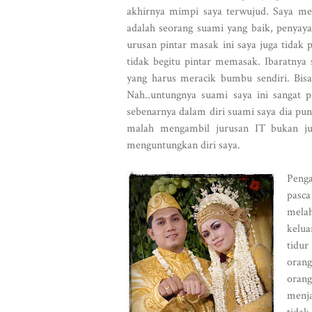
akhirnya mimpi saya terwujud. Saya me
adalah seorang suami yang baik, penyaya
urusan pintar masak ini saya juga tidak
tidak begitu pintar memasak. Ibaratnya
yang harus meracik bumbu sendiri. Bis
Nah..untungnya suami saya ini sangat 
sebenarnya dalam diri suami saya dia puny
malah mengambil jurusan IT bukan jur
menguntungkan diri saya.
Penga
pasca
melah
kelua
tidu
orang
orang
menja