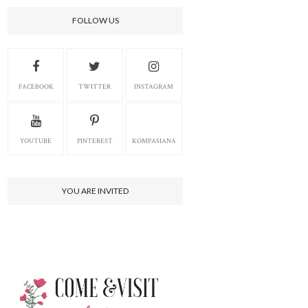
FOLLOW US
FACEBOOK
TWITTER
INSTAGRAM
YOUTUBE
PINTEREST
KOMPASIANA
YOU ARE INVITED