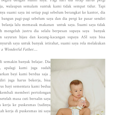
 begitu dengan suami saya. Pagi hari dia tetap harus pergi
ja, walaupun semalam suntuk kami tidak sempat tidur. Tapi
nya suami saya ini setiap pagi sebelum berangkat ke kantor, dia
u bangun pagi-pagi sebelum saya dan dia pergi ke pasar sendiri
 belanja lalu memasak makanan untuk saya. Suami saya tidak
ah mengeluh justru dia selalu berpesan supaya saya banyak
n sayuran hijau dan kacang-kacangan supaya ASI saya bisa
enyuruh saya untuk banyak istirahat, suami saya rela melakukan
a Wonderful Father...
.
di semakin banyak belajar. Dia
, apalagi kami juga sudah
kan bayi kami berdua saja ,
diri juga harus bekerja, bisa
us bayi sementara kami bedua
h kembali memberi pertolongan
etelah masa cuti bersalin saya
h kerja ke puskesmas (tadinya
lah kerja di puskesmas ini saya