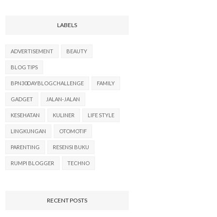
LABELS
ADVERTISEMENT
BEAUTY
BLOG TIPS
BPN30DAYBLOGCHALLENGE
FAMILY
GADGET
JALAN-JALAN
KESEHATAN
KULINER
LIFE STYLE
LINGKUNGAN
OTOMOTIF
PARENTING
RESENSI BUKU
RUMPI BLOGGER
TECHNO
RECENT POSTS