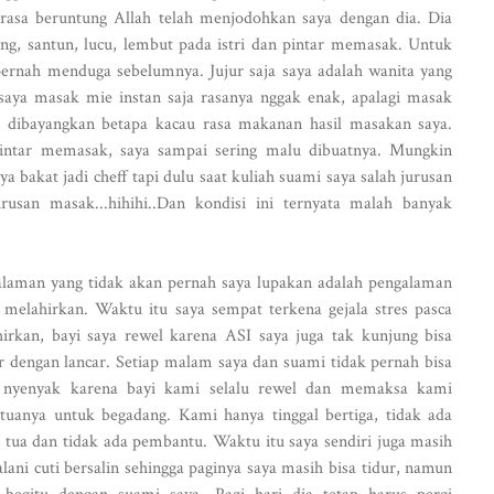
rasa beruntung Allah telah menjodohkan saya dengan dia. Dia
ng, santun, lucu, lembut pada istri dan pintar memasak. Untuk
 pernah menduga sebelumnya. Jujur saja saya adalah wanita yang
 saya masak mie instan saja rasanya nggak enak, apalagi masak
a dibayangkan betapa kacau rasa makanan hasil masakan saya.
pintar memasak, saya sampai sering malu dibuatnya. Mungkin
a bakat jadi cheff tapi dulu saat kuliah suami saya salah jurusan
usan masak...hihihi..Dan kondisi ini ternyata malah banyak
laman yang tidak akan pernah saya lupakan adalah pengalaman
 melahirkan. Waktu itu saya sempat terkena gejala stres pasca
irkan, bayi saya rewel karena ASI saya juga tak kunjung bisa
r dengan lancar. Setiap malam saya dan suami tidak pernah bisa
r nyenyak karena bayi kami selalu rewel dan memaksa kami
tuanya untuk begadang. Kami hanya tinggal bertiga, tidak ada
 tua dan tidak ada pembantu. Waktu itu saya sendiri juga masih
lani cuti bersalin sehingga paginya saya masih bisa tidur, namun