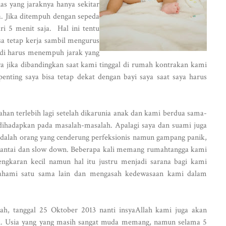
as yang jaraknya hanya sekitar
. Jika ditempuh dengan sepeda
i 5 menit saja. Hal ini tentu
a tetap kerja sambil mengurus
jadi harus menempuh jarak yang
ya jika dibandingkan saat kami tinggal di rumah kontrakan kami
enting saya bisa tetap dekat dengan bayi saya saat saya harus
an terlebih lagi setelah dikarunia anak dan kami berdua sama-
 dihadapkan pada masalah-masalah. Apalagi saya dan suami juga
adalah orang yang cenderung perfeksionis namun gampang panik,
 santai dan slow down. Beberapa kali memang rumahtangga kami
engkaran kecil namun hal itu justru menjadi sarana bagi kami
mahami satu sama lain dan mengasah kedewasaan kami dalam
h, tanggal 25 Oktober 2013 nanti insyaAllah kami juga akan
i. Usia yang yang masih sangat muda memang, namun selama 5