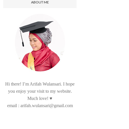
ABOUT ME
Hi there! I’m Arifah Wulansari. I hope
you enjoy your visit to my website.
Much love! ♥
email : arifah.wulansari@gmail.com