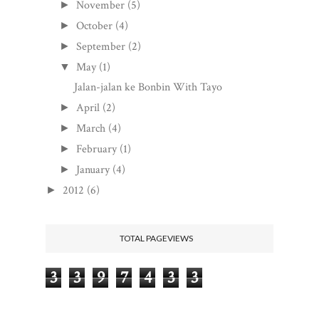
November
(5)
►
October
(4)
►
September
(2)
►
May
(1)
▼
Jalan-jalan ke Bonbin With Tayo
April
(2)
►
March
(4)
►
February
(1)
►
January
(4)
►
2012
(6)
►
TOTAL PAGEVIEWS
3
3
9
7
4
3
3