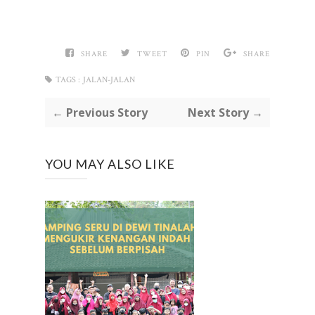
SHARE
TWEET
PIN
SHARE
TAGS :
JALAN-JALAN
← Previous Story
Next Story →
YOU MAY ALSO LIKE