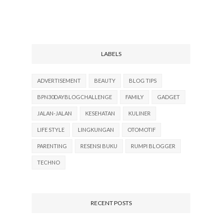
LABELS
ADVERTISEMENT
BEAUTY
BLOG TIPS
BPN30DAYBLOGCHALLENGE
FAMILY
GADGET
JALAN-JALAN
KESEHATAN
KULINER
LIFE STYLE
LINGKUNGAN
OTOMOTIF
PARENTING
RESENSI BUKU
RUMPI BLOGGER
TECHNO
RECENT POSTS