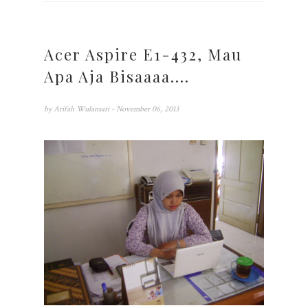
Acer Aspire E1-432, Mau
Apa Aja Bisaaaa....
by
Arifah Wulansari
- November 06, 2013