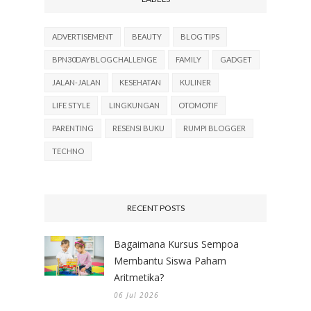
ADVERTISEMENT
BEAUTY
BLOG TIPS
BPN30DAYBLOGCHALLENGE
FAMILY
GADGET
JALAN-JALAN
KESEHATAN
KULINER
LIFE STYLE
LINGKUNGAN
OTOMOTIF
PARENTING
RESENSI BUKU
RUMPI BLOGGER
TECHNO
RECENT POSTS
Bagaimana Kursus Sempoa
Membantu Siswa Paham
Aritmetika?
06 Jul 2026