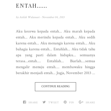
ENTAH......
by
Arifah Wulansari
- November 04, 2013
Aku kecewa kepada entah... Aku marah kepada
entah... Aku merindu kepada entah... Aku sedih
karena entah... Aku menangis karena entah... Aku
bahagia karena entah... Entahlah... Aku tidak tahu
apa yang pasti dalam hidupku... semuanya
terasa...entah.... Entahlah... Biarlah....semua
mengalir menuju entah.... membawaku hingga
berakhir menjadi entah... Jogja, November 2013 ...
CONTINUE READING
SHARE
TWEET
PIN
SHARE