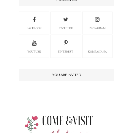
FACEBOOK
TWITTER
INSTAGRAM
YOUTUBE
PINTEREST
KOMPASIANA
YOU ARE INVITED