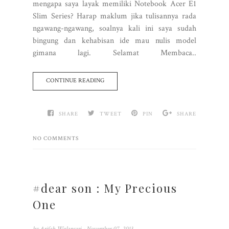
mengapa saya layak memiliki Notebook Acer E1
Slim Series? Harap maklum jika tulisannya rada
ngawang-ngawang, soalnya kali ini saya sudah
bingung dan kehabisan ide mau nulis model
gimana lagi. Selamat Membaca..
CONTINUE READING
SHARE
TWEET
PIN
SHARE
NO COMMENTS
#dear son : My Precious
One
by
Arifah Wulansari
- November 07, 2013