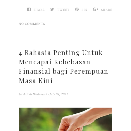
SHARE
TWEET
PIN
SHARE
NO COMMENTS
4 Rahasia Penting Untuk
Mencapai Kebebasan
Finansial bagi Perempuan
Masa Kini
by
Arifah Wulansari
- July 04, 2022