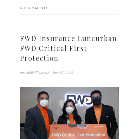
NO COMMENTS
FWD Insurance Luncurkan
FWD Critical First
Protection
by
Arifah Wulansari
- June 07, 2022