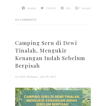
SHARE
TWEET
PIN
SHARE
NO COMMENTS
Camping Seru di Dewi
Tinalah, Mengukir
Kenangan Indah Sebelum
Berpisah
by
Arifah Wulansari
- June 09, 2022