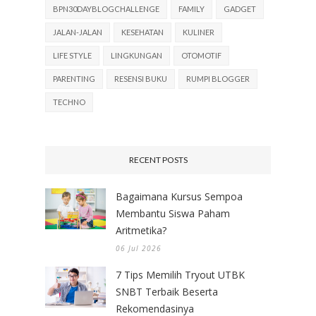
BPN30DAYBLOGCHALLENGE
FAMILY
GADGET
JALAN-JALAN
KESEHATAN
KULINER
LIFE STYLE
LINGKUNGAN
OTOMOTIF
PARENTING
RESENSI BUKU
RUMPI BLOGGER
TECHNO
RECENT POSTS
Bagaimana Kursus Sempoa
Membantu Siswa Paham
Aritmetika?
06 Jul 2026
7 Tips Memilih Tryout UTBK
SNBT Terbaik Beserta
Rekomendasinya