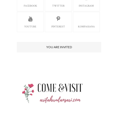
FACEBOOK
TWITTER
INSTAGRAM
YOUTUBE
PINTEREST
KOMPASIANA
YOU ARE INVITED