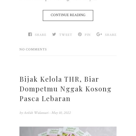
CONTINUE READING
SHARE
TWEET
PIN
SHARE
NO COMMENTS
Bijak Kelola THR, Biar
Dompetmu Nggak Kosong
Pasca Lebaran
by
Arifah Wulansari
- May 10, 2022