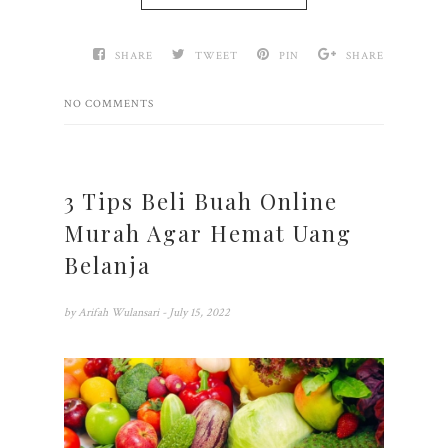
SHARE
TWEET
PIN
SHARE
NO COMMENTS
3 Tips Beli Buah Online
Murah Agar Hemat Uang
Belanja
by
Arifah Wulansari
- July 15, 2022