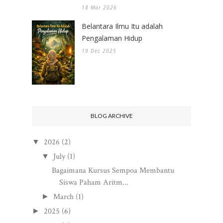
18 Mar 2026
Belantara Ilmu Itu adalah
Pengalaman Hidup
19 Dec 2025
BLOG ARCHIVE
2026
(2)
▼
July
(1)
▼
Bagaimana Kursus Sempoa Membantu
Siswa Paham Aritm...
March
(1)
►
2025
(6)
►