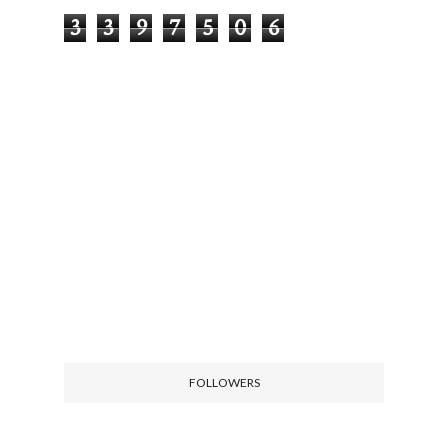
3
3
9
7
5
0
6
FOLLOWERS