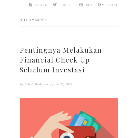
SHARE
TWEET
PIN
SHARE
NO COMMENTS
Pentingnya Melakukan
Financial Check Up
Sebelum Investasi
by
Arifah Wulansari
- June 08, 2022