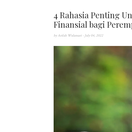
4 Rahasia Penting U
Finansial bagi Pere
by
Arifah Wulansari
- July 04, 2022