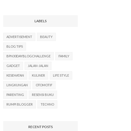
LABELS
ADVERTISEMENT
BEAUTY
BLOG TIPS
BPN30DAYBLOGCHALLENGE
FAMILY
GADGET
JALAN-JALAN
KESEHATAN
KULINER
LIFE STYLE
LINGKUNGAN
OTOMOTIF
PARENTING
RESENSI BUKU
RUMPI BLOGGER
TECHNO
RECENT POSTS