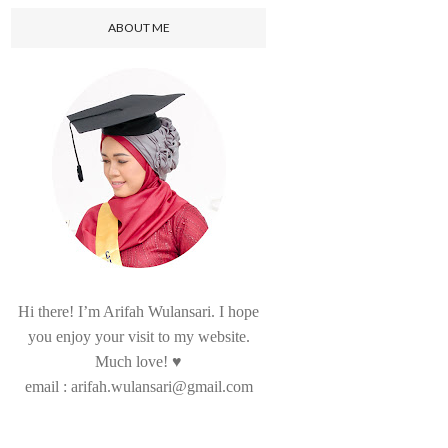
ABOUT ME
Hi there! I’m Arifah Wulansari. I hope
you enjoy your visit to my website.
Much love! ♥
email : arifah.wulansari@gmail.com