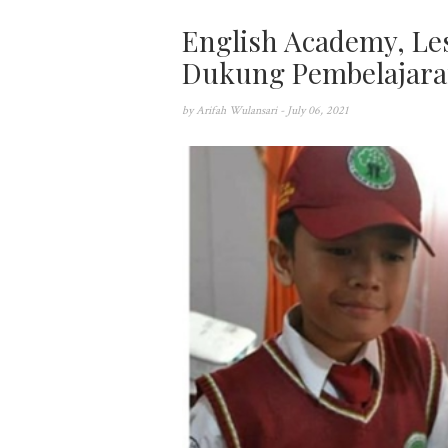
English Academy, Le
Dukung Pembelajaran
by
Arifah Wulansari
- July 06, 2021