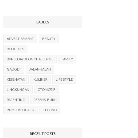
LABELS
ADVERTISEMENT
BEAUTY
BLOG TIPS
BPN30DAYBLOGCHALLENGE
FAMILY
GADGET
JALAN-JALAN
KESEHATAN
KULINER
LIFE STYLE
LINGKUNGAN
OTOMOTIF
PARENTING
RESENSI BUKU
RUMPI BLOGGER
TECHNO
RECENT POSTS