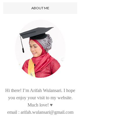
ABOUT ME
Hi there! I’m Arifah Wulansari. I hope
you enjoy your visit to my website.
Much love! ♥
email : arifah.wulansari@gmail.com