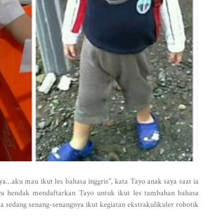
a...aku mau ikut les bahasa inggris", kata Tayo anak saya saat ia
aya hendak mendaftarkan Tayo untuk ikut les tambahan bahasa
 sedang senang-senangnya ikut kegiatan ekstrakulikuler robotik