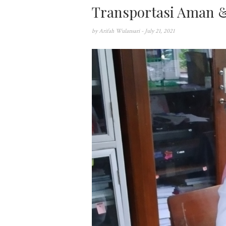
Transportasi Aman 
by
Arifah Wulansari
- July 21, 2021