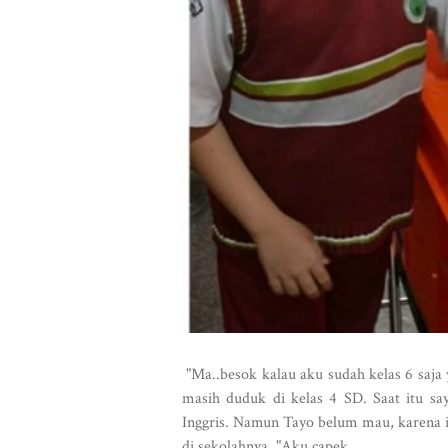
"Ma..besok kalau aku sudah kelas 6 saja y
masih duduk di kelas 4 SD. Saat itu s
Inggris. Namun Tayo belum mau, karena ia
di sekolahnya. "Aku capek...