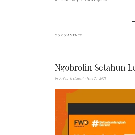
NO COMMENTS
Ngobrolin Setahun 
by
Arifah Wulansari
- June 24, 2021