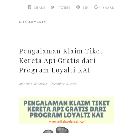
SHARE
TWEET
PIN
SHARE
NO COMMENTS
Pengalaman Klaim Tiket
Kereta Api Gratis dari
Program Loyalti KAI
by
Arifah Wulansari
- December 18, 2019