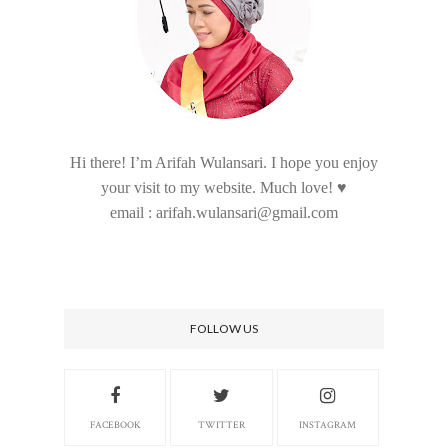
Hi there! I’m Arifah Wulansari. I hope you enjoy
your visit to my website. Much love! ♥
email : arifah.wulansari@gmail.com
FOLLOW US
FACEBOOK
TWITTER
INSTAGRAM