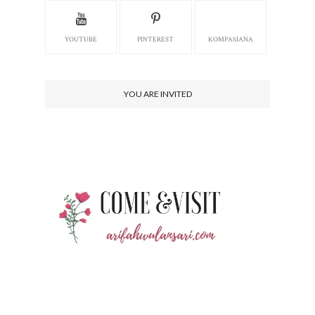
YOUTUBE
PINTEREST
KOMPASIANA
YOU ARE INVITED