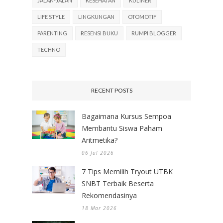
JALAN-JALAN
KESEHATAN
KULINER
LIFE STYLE
LINGKUNGAN
OTOMOTIF
PARENTING
RESENSI BUKU
RUMPI BLOGGER
TECHNO
RECENT POSTS
Bagaimana Kursus Sempoa
Membantu Siswa Paham
Aritmetika?
06 Jul 2026
7 Tips Memilih Tryout UTBK
SNBT Terbaik Beserta
Rekomendasinya
18 Mar 2026