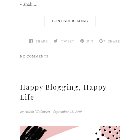
- anak....
CONTINUE READING
SHARE
TWEET
PIN
SHARE
NO COMMENTS
Happy Blogging, Happy
Life
by
Arifah Wulansari
- September 23, 2019