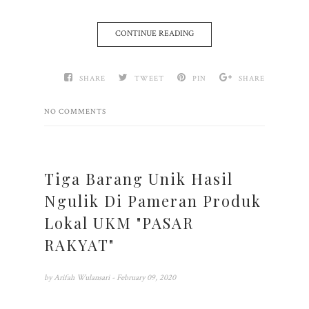
CONTINUE READING
SHARE
TWEET
PIN
SHARE
NO COMMENTS
Tiga Barang Unik Hasil
Ngulik Di Pameran Produk
Lokal UKM "PASAR
RAKYAT"
by
Arifah Wulansari
- February 09, 2020