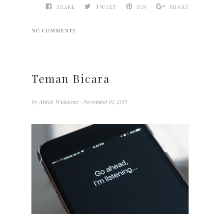
SHARE
TWEET
PIN
SHARE
NO COMMENTS
Teman Bicara
by
Arifah Wulansari
- November 01, 2019