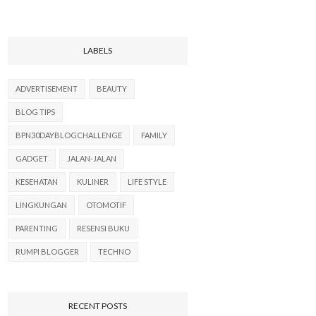
LABELS
ADVERTISEMENT
BEAUTY
BLOG TIPS
BPN30DAYBLOGCHALLENGE
FAMILY
GADGET
JALAN-JALAN
KESEHATAN
KULINER
LIFE STYLE
LINGKUNGAN
OTOMOTIF
PARENTING
RESENSI BUKU
RUMPI BLOGGER
TECHNO
RECENT POSTS