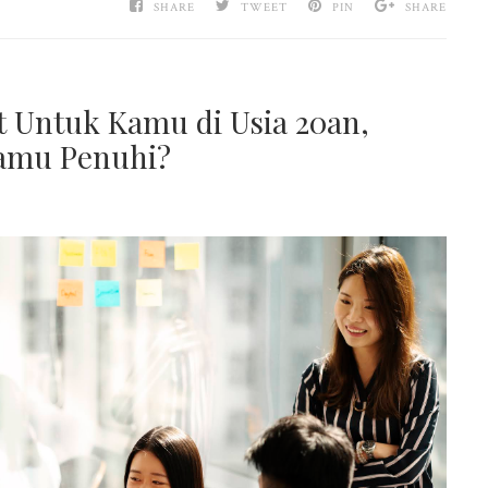
SHARE
TWEET
PIN
SHARE
st Untuk Kamu di Usia 20an,
amu Penuhi?