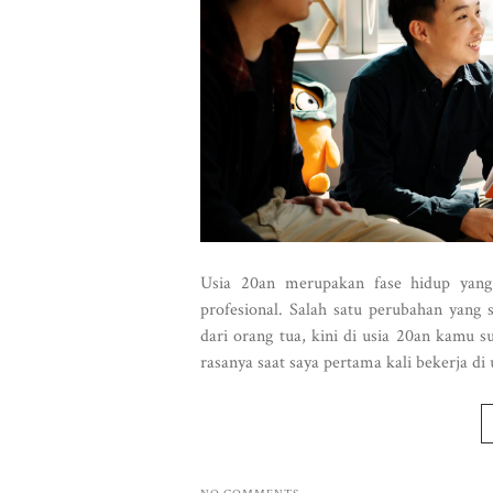
Usia 20an merupakan fase hidup yang
profesional. Salah satu perubahan yang
dari orang tua, kini di usia 20an kamu s
rasanya saat saya pertama kali bekerja di u