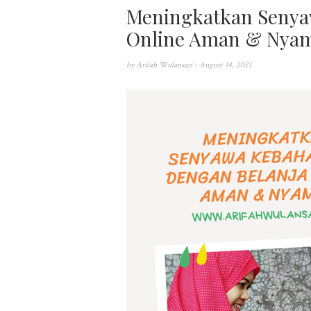
Meningkatkan Senya
Online Aman & Nya
by
Arifah Wulansari
- August 14, 2021