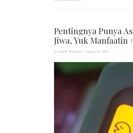
Pentingnya Punya As
Jiwa, Yuk Manfaatin
by
Arifah Wulansari
- August 02, 2021