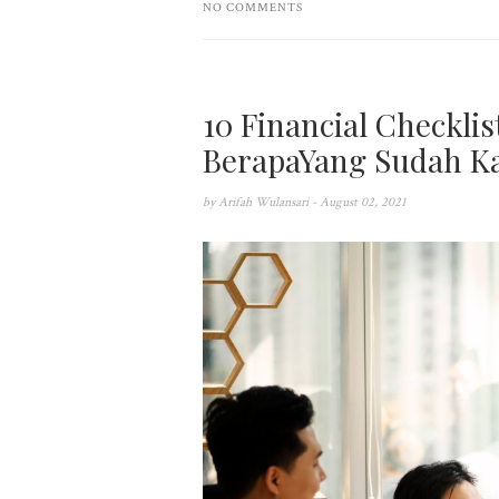
NO COMMENTS
10 Financial Checkli
BerapaYang Sudah K
by
Arifah Wulansari
- August 02, 2021