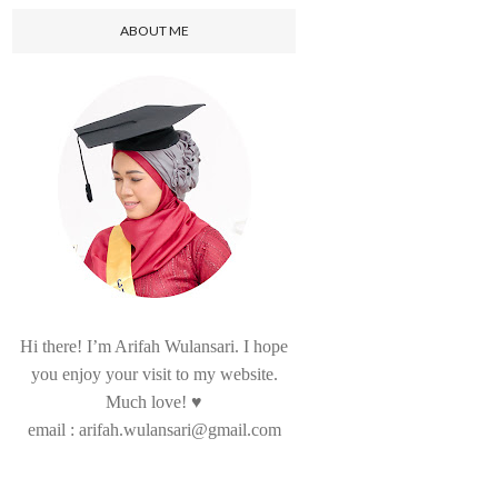
ABOUT ME
Hi there! I’m Arifah Wulansari. I hope
you enjoy your visit to my website.
Much love! ♥
email : arifah.wulansari@gmail.com