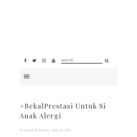
#BekalPrestasi Untuk Si
Anak Alergi
by
Arifah Wulansari
- June 21, 2019