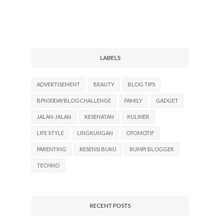
LABELS
ADVERTISEMENT
BEAUTY
BLOG TIPS
BPN30DAYBLOGCHALLENGE
FAMILY
GADGET
JALAN-JALAN
KESEHATAN
KULINER
LIFE STYLE
LINGKUNGAN
OTOMOTIF
PARENTING
RESENSI BUKU
RUMPI BLOGGER
TECHNO
RECENT POSTS