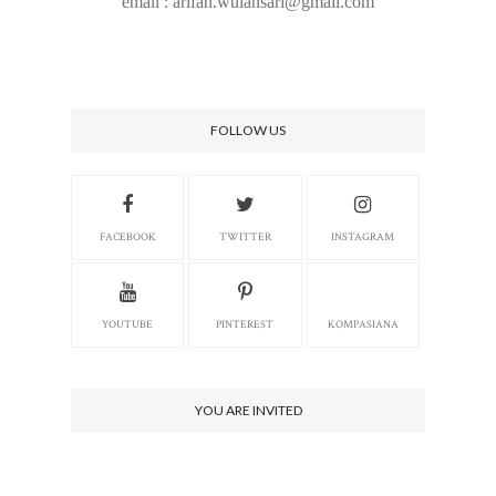
email : arifah.wulansari@gmail.com
FOLLOW US
FACEBOOK
TWITTER
INSTAGRAM
YOUTUBE
PINTEREST
KOMPASIANA
YOU ARE INVITED