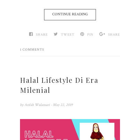
CONTINUE READING
SHARE
TWEET
PIN
SHARE
1 COMMENTS
Halal Lifestyle Di Era
Milenial
by
Arifah Wulansari
- May 22, 2019