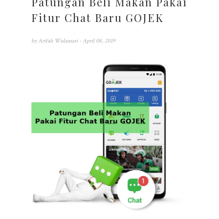
Patungan Beli Makan Pakai
Fitur Chat Baru GOJEK
by
Arifah Wulansari
- April 08, 2019