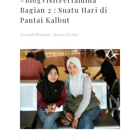
#BlogVisitPertamina
Bagian 2 : Suatu Hari di
Pantai Kalbut
by
Arifah Wulansari
- October 23, 2014