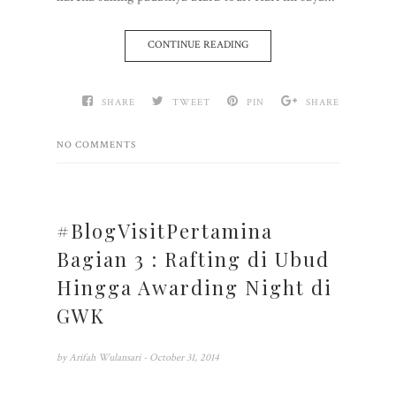
CONTINUE READING
SHARE
TWEET
PIN
SHARE
NO COMMENTS
#BlogVisitPertamina
Bagian 3 : Rafting di Ubud
Hingga Awarding Night di
GWK
by
Arifah Wulansari
- October 31, 2014