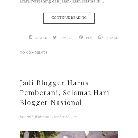
acara refreshing dan jalan-jalan selama di...
CONTINUE READING
SHARE
TWEET
PIN
SHARE
NO COMMENTS
Jadi Blogger Harus
Pemberani, Selamat Hari
Blogger Nasional
by
Arifah Wulansari
- October 27, 2014