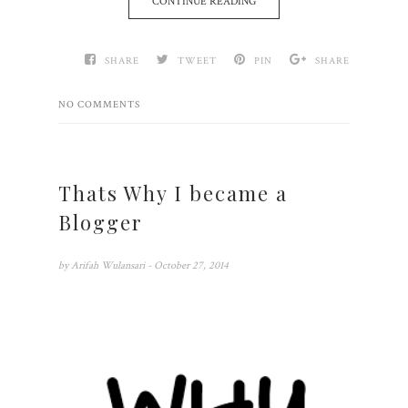
CONTINUE READING
SHARE
TWEET
PIN
SHARE
NO COMMENTS
Thats Why I became a
Blogger
by
Arifah Wulansari
- October 27, 2014