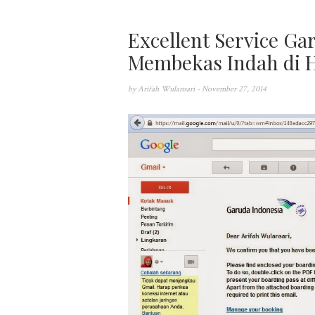
Excellent Service Ga
Membekas Indah di H
by
Arifah Wulansari
- November 27, 2014