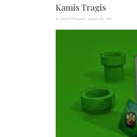
Kamis Tragis
by
Arifah Wulansari
- January 08, 2015