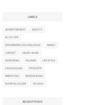
LABELS
ADVERTISEMENT
BEAUTY
BLOG TIPS
BPN30DAYBLOGCHALLENGE
FAMILY
GADGET
JALAN-JALAN
KESEHATAN
KULINER
LIFE STYLE
LINGKUNGAN
OTOMOTIF
PARENTING
RESENSI BUKU
RUMPI BLOGGER
TECHNO
RECENT POSTS