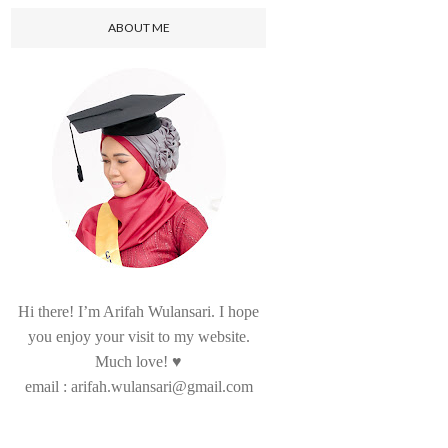
ABOUT ME
Hi there! I’m Arifah Wulansari. I hope
you enjoy your visit to my website.
Much love! ♥
email : arifah.wulansari@gmail.com