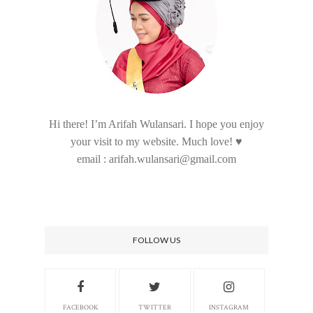
Hi there! I’m Arifah Wulansari. I hope you enjoy
your visit to my website. Much love! ♥
email : arifah.wulansari@gmail.com
FOLLOW US
FACEBOOK
TWITTER
INSTAGRAM