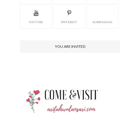
YOUTUBE
PINTEREST
KOMPASIANA
YOU ARE INVITED