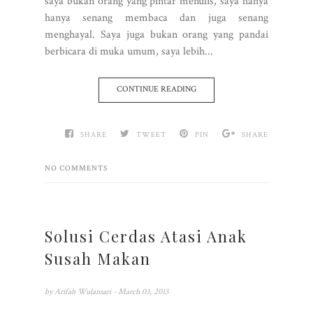
saya bukan orang yang pintar menulis, saya hanya
hanya senang membaca dan juga senang
menghayal. Saya juga bukan orang yang pandai
berbicara di muka umum, saya lebih...
CONTINUE READING
SHARE
TWEET
PIN
SHARE
NO COMMENTS
Solusi Cerdas Atasi Anak
Susah Makan
by
Arifah Wulansari
- March 03, 2013