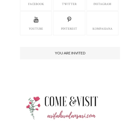
FACEBOOK
TWITTER
INSTAGRAM
YOUTUBE
PINTEREST
KOMPASIANA
YOU ARE INVITED