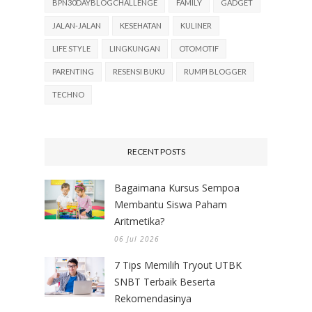
BPN30DAYBLOGCHALLENGE
FAMILY
GADGET
JALAN-JALAN
KESEHATAN
KULINER
LIFE STYLE
LINGKUNGAN
OTOMOTIF
PARENTING
RESENSI BUKU
RUMPI BLOGGER
TECHNO
RECENT POSTS
Bagaimana Kursus Sempoa
Membantu Siswa Paham
Aritmetika?
06 Jul 2026
7 Tips Memilih Tryout UTBK
SNBT Terbaik Beserta
Rekomendasinya