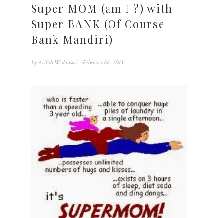
Super MOM (am I ?) with
Super BANK (Of Course
Bank Mandiri)
by
Arifah Wulansari
- February 08, 2013