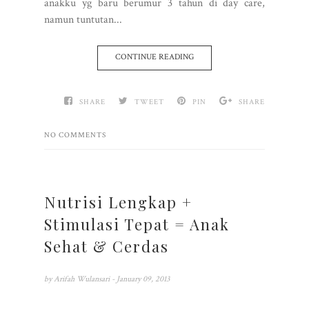
anakku yg baru berumur 3 tahun di day care,
namun tuntutan...
CONTINUE READING
SHARE
TWEET
PIN
SHARE
NO COMMENTS
Nutrisi Lengkap +
Stimulasi Tepat = Anak
Sehat & Cerdas
by
Arifah Wulansari
- January 09, 2013