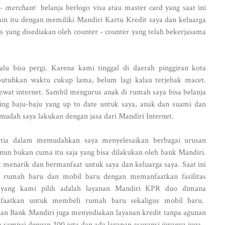
 - merchant
belanja berlogo visa atau master card yang saat ini
in itu dengan memiliki Mandiri Kartu Kredit saya dan keluarga
s yang disediakan oleh counter - counter yang telah bekerjasama
alu bisa pergi. Karena kami tinggal di daerah pinggiran kota
butuhkan waktu cukup lama, belum lagi kalau terjebak macet.
 lewat internet. Sambil mengurus anak di rumah saya bisa belanja
ting baju-baju yang up to date untuk saya, anak dan suami dan
mudah saya lakukan dengan jasa dari Mandiri Internet.
etia dalam memudahkan saya menyelesaikan berbagai urusan
un bukan cuma itu saja yang bisa dilakukan oleh bank Mandiri.
 menarik dan bermanfaat untuk saya dan keluarga saya. Saat ini
ki rumah baru dan mobil baru dengan memanfaatkan fasilitas
yang kami pilih adalah layanan Mandiri KPR duo dimana
faatkan untuk membeli rumah baru sekaligus mobil baru.
an Bank Mandiri juga menyediakan layanan kredit tanpa agunan
a sampai dengan 200 juta dan ada layanan asuransi jiwanya juga.