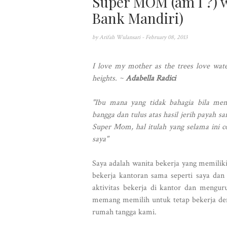
Super MOM (am I ?) 
Bank Mandiri)
by
Arifah Wulansari
- February 08, 2013
I love my mother as the trees love wat
heights. ~
Adabella Radici
"Ibu mana yang tidak bahagia bila men
bangga dan tulus atas hasil jerih payah
Super Mom, hal itulah yang selama ini c
saya"
Saya adalah wanita bekerja yang memiliki
bekerja kantoran sama seperti saya da
aktivitas bekerja di kantor dan mengur
memang memilih untuk tetap bekerja d
rumah tangga kami.