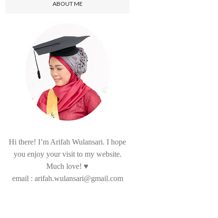
ABOUT ME
Hi there! I’m Arifah Wulansari. I hope
you enjoy your visit to my website.
Much love! ♥
email : arifah.wulansari@gmail.com