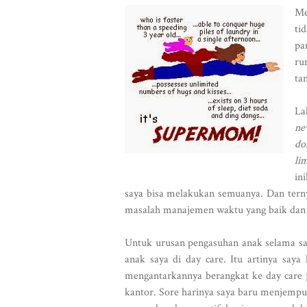
Me
ti
pa
ru
ta
La
ne
do
li
in
saya bisa melakukan semuanya. Dan tern
masalah manajemen waktu yang baik dan 
Untuk urusan pengasuhan anak selama sa
anak saya di day care. Itu artinya say
mengantarkannya berangkat ke day care j
kantor. Sore harinya saya baru menjempu