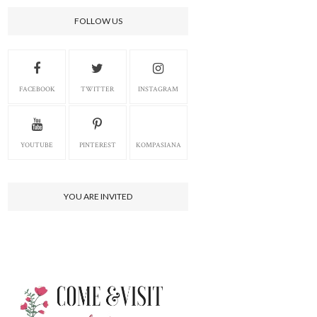
FOLLOW US
FACEBOOK
TWITTER
INSTAGRAM
YOUTUBE
PINTEREST
KOMPASIANA
YOU ARE INVITED