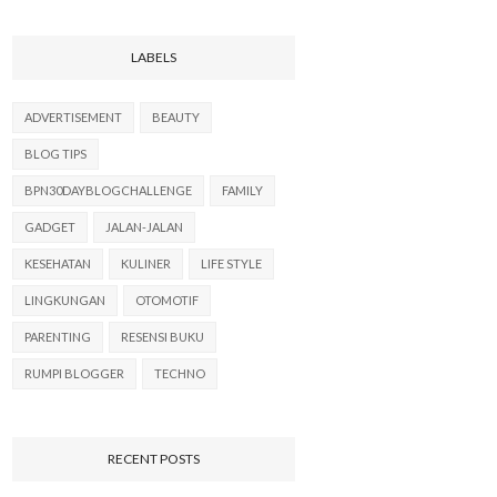
LABELS
ADVERTISEMENT
BEAUTY
BLOG TIPS
BPN30DAYBLOGCHALLENGE
FAMILY
GADGET
JALAN-JALAN
KESEHATAN
KULINER
LIFE STYLE
LINGKUNGAN
OTOMOTIF
PARENTING
RESENSI BUKU
RUMPI BLOGGER
TECHNO
RECENT POSTS