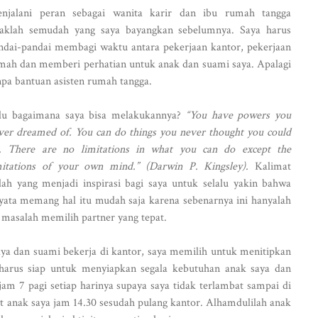
njalani peran sebagai wanita karir dan ibu rumah tangga
daklah semudah yang saya bayangkan sebelumnya. Saya harus
ndai-pandai membagi waktu antara pekerjaan kantor, pekerjaan
mah dan memberi perhatian untuk anak dan suami saya. Apalagi
npa bantuan asisten rumah tangga.
lu bagaimana saya bisa melakukannya?
“You have powers you
ver dreamed of. You can do things you never thought you could
. There are no limitations in what you can do except the
mitations of your own mind.” (Darwin P. Kingsley).
Kalimat
ilah yang menjadi inspirasi bagi saya untuk selalu yakin bahwa
yata
memang hal itu mudah saja karena sebenarnya ini hanyalah
masalah memilih partner yang tepat.
ya dan suami bekerja di kantor, saya memilih untuk menitipkan
a harus siap untuk menyiapkan segala kebutuhan anak saya dan
am 7 pagi setiap harinya supaya saya tidak terlambat sampai di
t anak saya jam 14.30 sesudah pulang kantor. Alhamdulilah anak