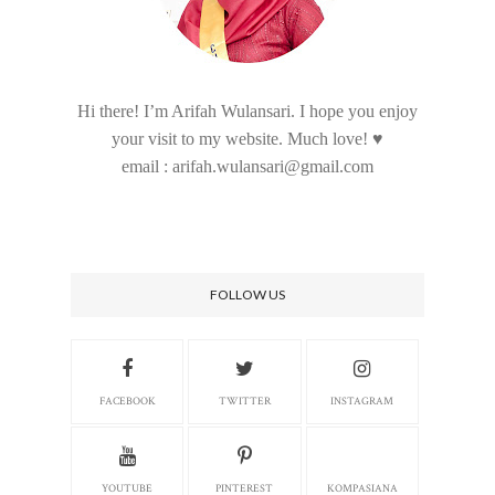
Hi there! I’m Arifah Wulansari. I hope you enjoy
your visit to my website. Much love! ♥
email : arifah.wulansari@gmail.com
FOLLOW US
FACEBOOK
TWITTER
INSTAGRAM
YOUTUBE
PINTEREST
KOMPASIANA