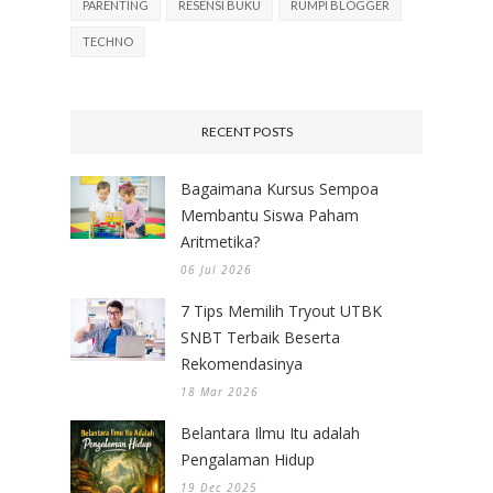
PARENTING
RESENSI BUKU
RUMPI BLOGGER
TECHNO
RECENT POSTS
Bagaimana Kursus Sempoa
Membantu Siswa Paham
Aritmetika?
06 Jul 2026
7 Tips Memilih Tryout UTBK
SNBT Terbaik Beserta
Rekomendasinya
18 Mar 2026
Belantara Ilmu Itu adalah
Pengalaman Hidup
19 Dec 2025