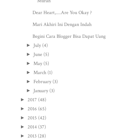
Murah
Dear Heart,....Are You Okay ?
Mari Akhiri Ini Dengan Indah
Begini Cara Blogger Bisa Dapat Uang
July
(4)
►
June
(5)
►
May
(5)
►
March
(1)
►
February
(3)
►
January
(3)
►
2017
(48)
►
2016
(65)
►
2015
(42)
►
2014
(37)
►
2013
(28)
►