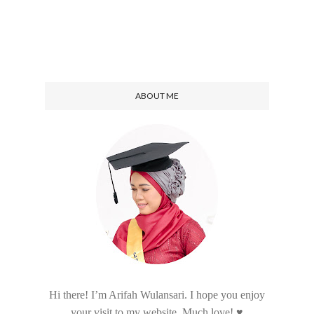
ABOUT ME
Hi there! I’m Arifah Wulansari. I hope you enjoy
your visit to my website. Much love! ♥