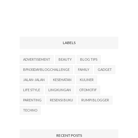
LABELS
ADVERTISEMENT
BEAUTY
BLOG TIPS
BPN30DAYBLOGCHALLENGE
FAMILY
GADGET
JALAN-JALAN
KESEHATAN
KULINER
LIFE STYLE
LINGKUNGAN
OTOMOTIF
PARENTING
RESENSI BUKU
RUMPI BLOGGER
TECHNO
RECENT POSTS