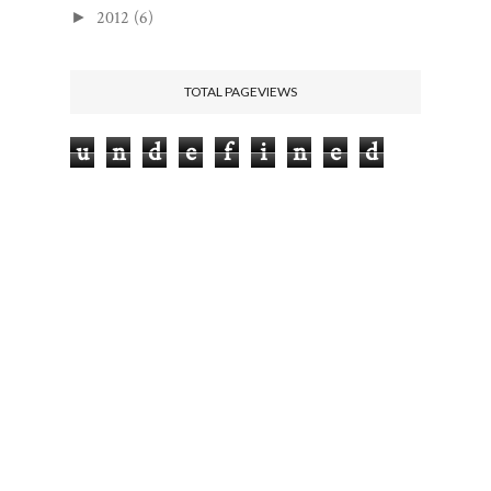
2012
(6)
►
TOTAL PAGEVIEWS
u
n
d
e
f
i
n
e
d