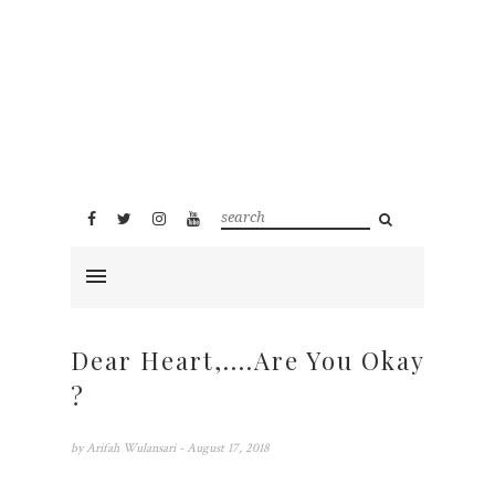
Dear Heart,....Are You Okay
?
by
Arifah Wulansari
- August 17, 2018