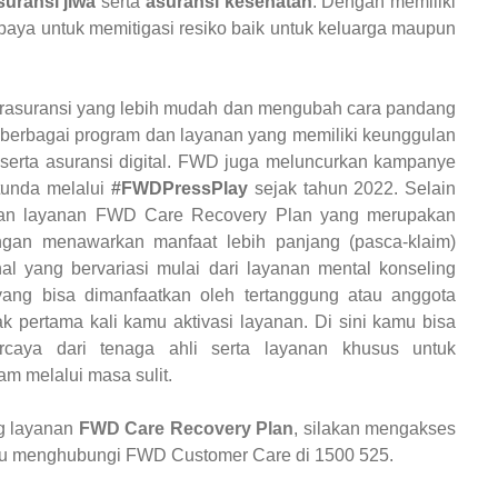
suransi jiwa
serta
asuransi kesehatan
. Dengan memiliki
upaya untuk memitigasi resiko baik untuk keluarga maupun
asuransi yang lebih mudah dan mengubah cara pandang
 berbagai program dan layanan yang memiliki keunggulan
 serta asuransi digital. FWD juga meluncurkan kampanye
tunda melalui
#FWDPressPlay
sejak tahun 2022. Selain
rkan layanan FWD Care Recovery Plan yang merupakan
gan menawarkan manfaat lebih panjang (pasca-klaim)
al yang bervariasi mulai dari layanan mental konseling
ang bisa dimanfaatkan oleh tertanggung atau anggota
k pertama kali kamu aktivasi layanan. Di sini kamu bisa
caya dari tenaga ahli serta layanan khusus untuk
 melalui masa sulit.
ng layanan
FWD Care Recovery Plan
, silakan mengakses
atau menghubungi FWD Customer Care di 1500 525.