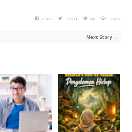
SHARE
TWEET
PIN
SHARE
Next Story →