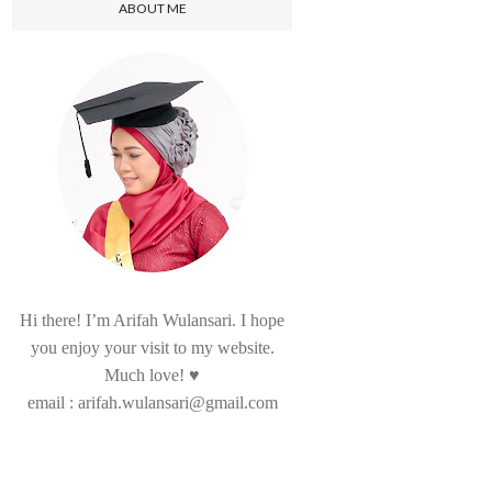
ABOUT ME
Hi there! I’m Arifah Wulansari. I hope
you enjoy your visit to my website.
Much love! ♥
email : arifah.wulansari@gmail.com