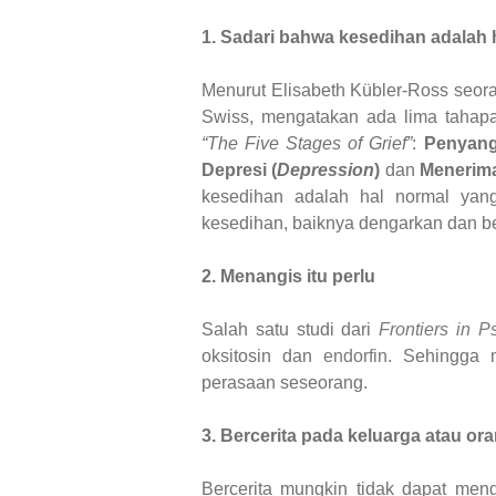
1. Sadari bahwa kesedihan adalah 
Menurut Elisabeth Kübler-Ross seoran
Swiss, mengatakan ada lima tahap
“The Five Stages of Grief”
:
Penyang
Depresi (
Depression
)
dan
Menerima
kesedihan adalah hal normal yang
kesedihan, baiknya dengarkan dan be
2. Menangis itu perlu
Salah satu studi dari
Frontiers in P
oksitosin dan
endorfin.
Sehingga m
perasaan seseorang.
3. Bercerita pada keluarga atau or
Bercerita mungkin tidak dapat men