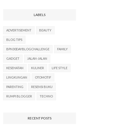
LABELS
ADVERTISEMENT
BEAUTY
BLOG TIPS
BPN30DAYBLOGCHALLENGE
FAMILY
GADGET
JALAN-JALAN
KESEHATAN
KULINER
LIFE STYLE
LINGKUNGAN
OTOMOTIF
PARENTING
RESENSI BUKU
RUMPI BLOGGER
TECHNO
RECENT POSTS