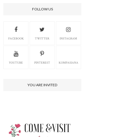
FOLLOW US
FACEBOOK
TWITTER
INSTAGRAM
YOUTUBE
PINTEREST
KOMPASIANA
YOU ARE INVITED