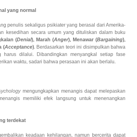
hal yang normal
g penulis sekaligus psikiater yang berasal dari Amerika-
an kesedihan secara umum yang dituliskan dalam buku
kalan (
Denial
), Marah (
Anger
), Menawar (
Bargaining
),
 (
Acceptance
)
. Berdasarkan teori ini disimpulkan bahwa
 harus dilalui. Dibandingkan menyangkal setiap fase
rikan waktu, sadari bahwa perasaan ini akan berlalu.
sychology
mengungkapkan menangis dapat melepaskan
enangis memiliki efek langsung untuk menenangkan
ang terdekat
gembalikan keadaan kehilangan, namun bercerita dapat