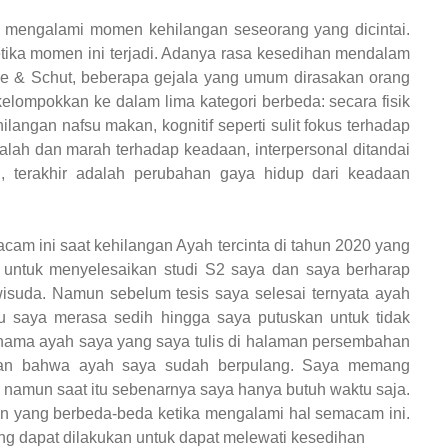
n mengalami momen kehilangan seseorang yang dicintai.
tika momen ini terjadi. Adanya rasa kesedihan mendalam
ebe & Schut, beberapa gejala yang umum dirasakan orang
lompokkan ke dalam lima kategori berbeda: secara fisik
hilangan nafsu makan, kognitif seperti sulit fokus terhadap
salah dan marah terhadap keadaan, interpersonal ditandai
n, terakhir adalah perubahan gaya hidup dari keadaan
m ini saat kehilangan Ayah tercinta di tahun 2020 yang
g untuk menyelesaikan studi S2 saya dan saya berharap
wisuda. Namun sebelum tesis saya selesai ternyata ayah
tu saya merasa sedih hingga saya putuskan untuk tidak
ma ayah saya yang saya tulis di halaman persembahan
lan bahwa ayah saya sudah berpulang. Saya memang
 namun saat itu sebenarnya saya hanya butuh waktu saja.
pon yang berbeda-beda ketika mengalami hal semacam ini.
ang dapat dilakukan untuk dapat melewati kesedihan