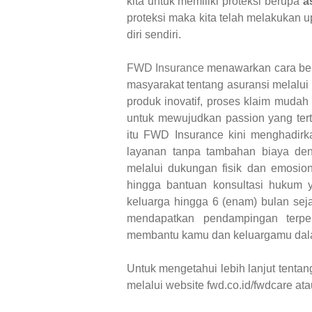
kita untuk memiliki proteksi berupa
a
proteksi maka kita telah melakukan 
diri sendiri.
FWD Insurance
menawarkan cara ber
masyarakat tentang asuransi melalui
produk inovatif, proses klaim mudah
untuk mewujudkan passion yang ter
itu FWD Insurance kini menghadi
layanan tanpa tambahan biaya den
melalui dukungan fisik dan emosion
hingga bantuan konsultasi hukum y
keluarga hingga 6 (enam) bulan seja
mendapatkan pendampingan terper
membantu kamu dan keluargamu dalam
Untuk mengetahui lebih lanjut tenta
melalui website fwd.co.id/fwdcare 