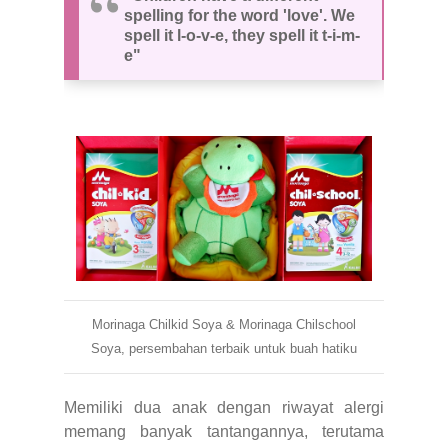
spelling for the word 'love'. We
spell it l-o-v-e, they spell it t-i-m-
e"
Morinaga Chilkid Soya & Morinaga Chilschool
Soya, persembahan terbaik untuk buah hatiku
Memiliki dua anak dengan riwayat alergi
memang banyak tantangannya, terutama