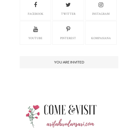
FACEBOOK
TWITTER
INSTAGRAM
YOUTUBE
PINTEREST
KOMPASIANA
YOU ARE INVITED