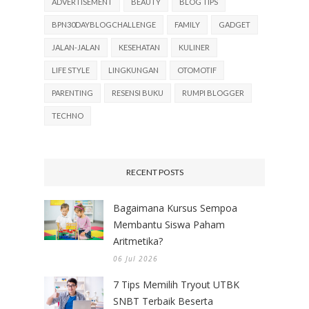
ADVERTISEMENT
BEAUTY
BLOG TIPS
BPN30DAYBLOGCHALLENGE
FAMILY
GADGET
JALAN-JALAN
KESEHATAN
KULINER
LIFE STYLE
LINGKUNGAN
OTOMOTIF
PARENTING
RESENSI BUKU
RUMPI BLOGGER
TECHNO
RECENT POSTS
Bagaimana Kursus Sempoa
Membantu Siswa Paham
Aritmetika?
06 Jul 2026
7 Tips Memilih Tryout UTBK
SNBT Terbaik Beserta